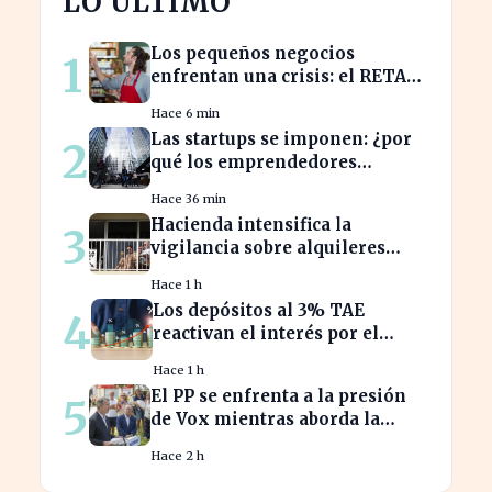
LO ÚLTIMO
Los pequeños negocios
1
enfrentan una crisis: el RETA
pierde afiliados en julio
Hace 6 min
Las startups se imponen: ¿por
2
qué los emprendedores
tradicionales quedan
Hace 36 min
rezagados?
Hacienda intensifica la
3
vigilancia sobre alquileres
vacacionales para combatir el
Hace 1 h
fraude
Los depósitos al 3% TAE
4
reactivan el interés por el
ahorro en España
Hace 1 h
El PP se enfrenta a la presión
5
de Vox mientras aborda la
crisis migratoria en Ceuta
Hace 2 h