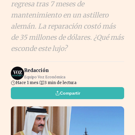
regresa tras 7 meses de
mantenimiento en un astillero
alemán. La reparación costó más
de 35 millones de dólares. ¿Qué más
esconde este lujo?
Redacción
Equipo Voz Económica
Hace 1 mes
3 min de lectura
Compartir