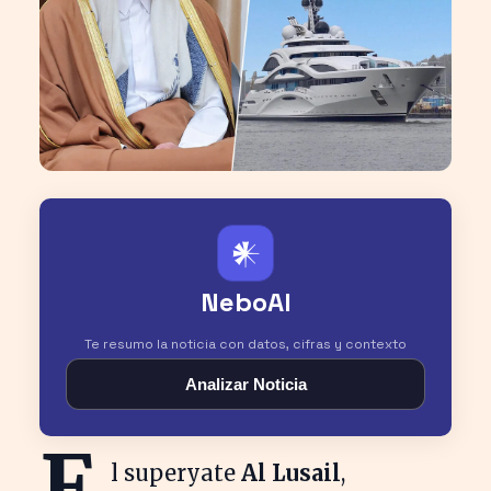
𒀭
NeboAI
Te resumo la noticia con datos, cifras y contexto
Analizar Noticia
E
l superyate
Al Lusail
,