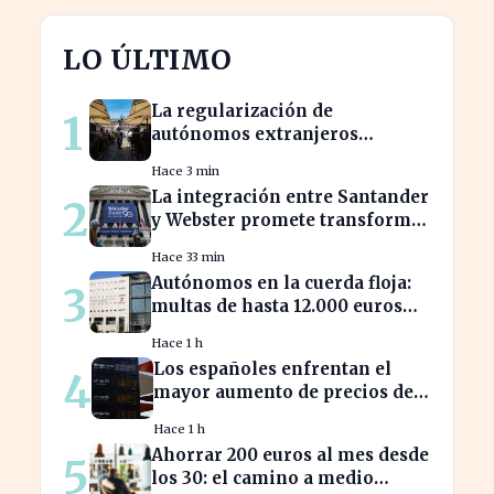
LO ÚLTIMO
La regularización de
1
autónomos extranjeros
transforma el panorama del
Hace 3 min
empleo turístico
La integración entre Santander
2
y Webster promete transformar
el sector financiero en semanas
Hace 33 min
Autónomos en la cuerda floja:
3
multas de hasta 12.000 euros
por alta tardía
Hace 1 h
Los españoles enfrentan el
4
mayor aumento de precios de
carburantes en dos décadas
Hace 1 h
durante el verano
Ahorrar 200 euros al mes desde
5
los 30: el camino a medio