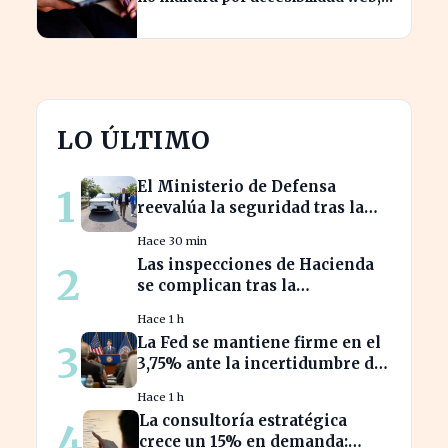
pero marketplaces lo imponen
LO ÚLTIMO
El Ministerio de Defensa
1
reevalúa la seguridad tras la
alerta de la fábrica SAIC en
Hace 30 min
Galicia
Las inspecciones de Hacienda
2
se complican tras la
prohibición del Supremo sobre
Hace 1 h
el 'plan B
La Fed se mantiene firme en el
3
3,75% ante la incertidumbre del
repunte energético
Hace 1 h
La consultoría estratégica
4
crece un 15% en demanda: