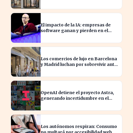
millones en adquisiciones
El impacto de la IA: empresas de
software ganan y pierden en el
mercado actual
Los comercios de lujo en Barcelona
y Madrid luchan por sobrevivir ante
la escasez de espacios
OpenAI detiene el proyecto Astra,
generando incertidumbre en el
sector tecnológico
Los autónomos respiran: Consumo
no multará por accesibilidad web,