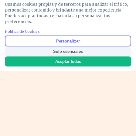
Usamos cookies propias y de terceros para analizar el tráfico,
personalizar contenido y brindarte una mejor experiencia.
Puedes aceptar todas, rechazarlas o personalizar tus
preferencias.
Política de Cookies
Noticias y análisis de economía, mercados,
Personalizar
inversión y política. Información actualizada
Solo esenciales
para entender lo que mueve tu dinero y tu
país.
Aceptar todas
Nosotros
Cookies
Privacidad
Términos
Política de Contenido
© 2026 VOZECONOMICA. Todos los derechos reservados.