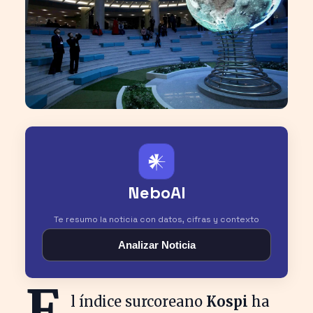
𒀭
NeboAI
Te resumo la noticia con datos, cifras y contexto
Analizar Noticia
E
l índice surcoreano
Kospi
ha