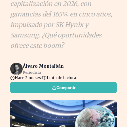
capitalización en 2026, con
ganancias del 165% en cinco años,
impulsado por SK Hynix y
Samsung. ¿Qué oportunidades
ofrece este boom?
Álvaro Montalbán
Periodista
Hace 2 meses
1 min de lectura
Compartir