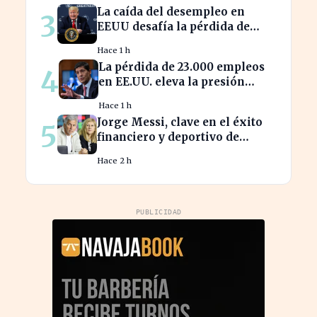
La caída del desempleo en
3
EEUU desafía la pérdida de
23.000 empleos en julio
Hace 1 h
La pérdida de 23.000 empleos
4
en EE.UU. eleva la presión
sobre la Fed para actuar
Hace 1 h
Jorge Messi, clave en el éxito
5
financiero y deportivo de
Lionel Messi en la actualidad
Hace 2 h
PUBLICIDAD