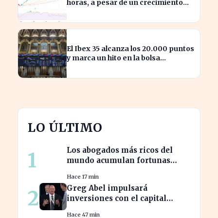
horas, a pesar de un crecimiento
del 50% en ingresos
El Ibex 35 alcanza los 20.000 puntos
y marca un hito en la bolsa
española
LO ÚLTIMO
Los abogados más ricos del
1
mundo acumulan fortunas
millonarias a costa de sus
Hace 17 min
clientes
Greg Abel impulsará
2
inversiones con el capital
acumulado de Warren Buffett
Hace 47 min