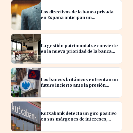
Los directivos de la banca privada
en España anticipan un
crecimiento del 15% en beneficios
La gestión patrimonial se convierte
en la nueva prioridad de la banca
española
Los bancos británicos enfrentan un
futuro incierto ante la presión
sobre sus beneficios
Kutxabank detecta un giro positivo
en sus márgenes de intereses,
impactando al sector financiero