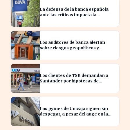
La defensa de la banca española
ante las críticas impacta la
confianza del consumidor
hipotecario
Los auditores de banca alertan
sobre riesgos geopolíticos y
tecnológicos cruciales
Los clientes de TSB demandan a
Santander por hipotecas de
Northern Rock afectadas
Las pymes de Unicaja siguen sin
despegar, a pesar del auge en la
banca empresarial