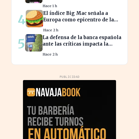
franceses, a pesar de impuestos
Hace 1 h
más altos
El índice Big Mac señala a
4
Europa como epicentro de la
guerra de la carne monetaria
Hace 2 h
La defensa de la banca española
5
ante las críticas impacta la
confianza del consumidor
Hace 2 h
hipotecario
PUBLICIDAD