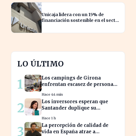
Unicaja lidera con un 15% de
financiación sostenible en el sector
privado en 2023
LO ÚLTIMO
Los campings de Girona
1
enfrentan escasez de personal
y miran a Latinoamérica para
Hace 44 min
cubrirla
Los inversores esperan que
2
Santander duplique su
dividendo en dos años, según
Hace 1 h
GVC Gaesco
La percepción de calidad de
3
vida en España atrae a