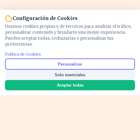
Configuración de Cookies
Usamos cookies propias y de terceros para analizar el tráfico,
personalizar contenido y brindarte una mejor experiencia.
Puedes aceptar todas, rechazarlas o personalizar tus
preferencias.
Política de Cookies
Noticias y análisis de economía, mercados,
Personalizar
inversión y política. Información actualizada
Solo esenciales
para entender lo que mueve tu dinero y tu
país.
Aceptar todas
Nosotros
Cookies
Privacidad
Términos
Política de Contenido