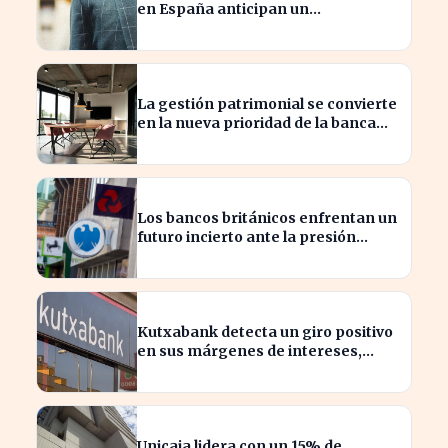
en España anticipan un
crecimiento del 15% en beneficios
La gestión patrimonial se convierte
en la nueva prioridad de la banca
española
Los bancos británicos enfrentan un
futuro incierto ante la presión
sobre sus beneficios
Kutxabank detecta un giro positivo
en sus márgenes de intereses,
impactando al sector financiero
Unicaja lidera con un 15% de