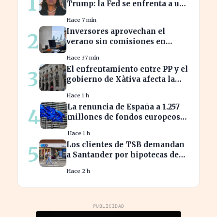
1
Trump: la Fed se enfrenta a un
desafío interno inédito
Hace 7 min
Inversores aprovechan el
2
verano sin comisiones en
Bankinter: ahorros
Hace 37 min
significativos en bolsa
El enfrentamiento entre PP y el
3
internacional
gobierno de Xàtiva afecta la
gestión fiscal local
Hace 1 h
La renuncia de España a 1.257
4
millones de fondos europeos
afecta a proyectos clave
Hace 1 h
Los clientes de TSB demandan
5
a Santander por hipotecas de
Northern Rock afectadas
Hace 2 h
PUBLICIDAD