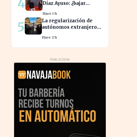
4
Díaz Ayuso: ¿bajar
impuestos para acceder
Hace 1 h
a la F1?
La regularización de
5
autónomos extranjeros
transforma el panorama
Hace 2 h
del empleo turístico
PUBLICIDAD