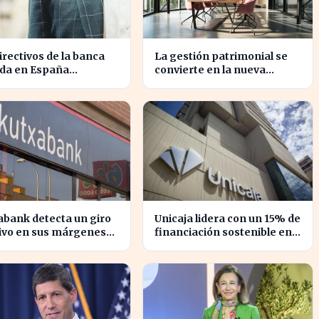
irectivos de la banca
La gestión patrimonial se
ada en España
convierte en la nueva
ipan un crecimiento
prioridad de la banca
5% en beneficios
española
bank detecta un giro
Unicaja lidera con un 15% de
tivo en sus márgenes
financiación sostenible en
tereses, impactando al
el sector privado en 2023
r financiero