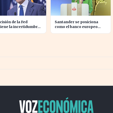
cisión de la Fed
Santander se posiciona
iene la incertidumbre
como el banco europeo
ómica para millones de
mejor preparado para crisis
dounidenses
geopolíticas