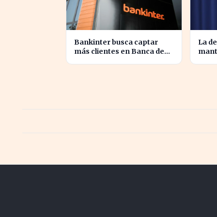
Bankinter busca captar
La de
más clientes en Banca de
mant
Empresas con nueva
econ
segmentación
esta