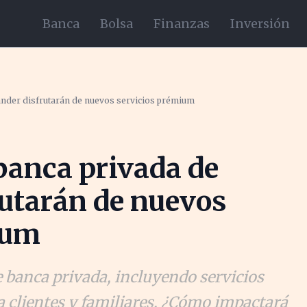
Banca
Bolsa
Finanzas
Inversión
tander disfrutarán de nuevos servicios prémium
 banca privada de
utarán de nuevos
ium
 banca privada, incluyendo servicios
clientes y familiares. ¿Cómo impactará