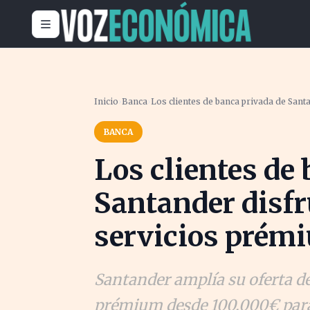
Inicio
›
Banca
›
Los clientes de banca privada de San
BANCA
Los clientes de
Santander disfr
servicios prém
Santander amplía su oferta de
prémium desde 100.000€ para 