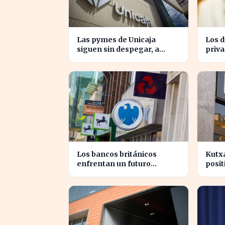
Las pymes de Unicaja
Los d
siguen sin despegar, a
priv
pesar del auge en la banca
antic
empresarial
del 1
Los bancos británicos
Kutxa
enfrentan un futuro
posi
incierto ante la presión
de in
sobre sus beneficios
secto