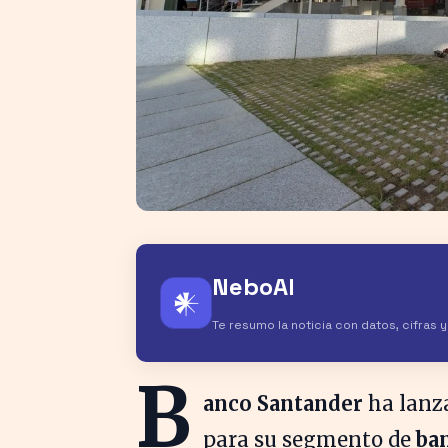
NeboAI
𒀭
Te resumo la noticia con datos, cifras 
B
anco Santander
ha lanz
para su segmento de
ba