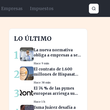
Empresas
Impuestos
LO ÚLTIMO
La nueva normativa
1
obliga a empresas a ser
transparentes sobre
Hace 9 min
salarios entre
El contrato de 1.600
2
trabajadores en puestos
millones de Hispasat
similares
impulsa la carrera
Hace 38 min
espacial en Europa
El 74 % de las pymes
3
europeas arriesga su
salud financiera al
Hace 1 h
trabajar fuera de horas
Isma Juárez desafía a