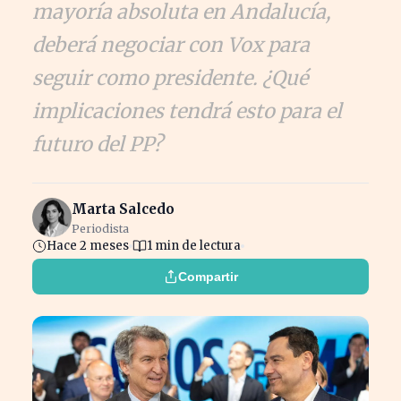
mayoría absoluta en Andalucía,
deberá negociar con Vox para
seguir como presidente. ¿Qué
implicaciones tendrá esto para el
futuro del PP?
Marta Salcedo
Periodista
Hace 2 meses
1 min de lectura
Compartir