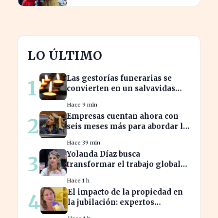
LO ÚLTIMO
Las gestorías funerarias se
1
convierten en un salvavidas
ante el complicado proceso
Hace 9 min
administrativo tras un
Empresas cuentan ahora con
2
fallecimiento.
seis meses más para abordar la
brecha salarial sin
Hace 39 min
restricciones de
Yolanda Díaz busca
3
confidencialidad
transformar el trabajo global
con su propuesta de derechos
Hace 1 h
laborales
El impacto de la propiedad en
4
la jubilación: expertos
advierten sobre su relevancia