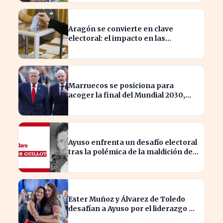
Aragón se convierte en clave
electoral: el impacto en las
elecciones nacionales
Marruecos se posiciona para
acoger la final del Mundial 2030,
según 'The Times
Ayuso enfrenta un desafío electoral
tras la polémica de la maldición de
Malinche
Ester Muñoz y Álvarez de Toledo
desafían a Ayuso por el liderazgo de
la derecha en el PP