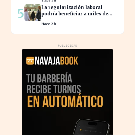
Hace 1 h
tras los 40
La regularización laboral
5
podría beneficiar a miles de
trabajadores en España este
Hace 2 h
año.
PUBLICIDAD