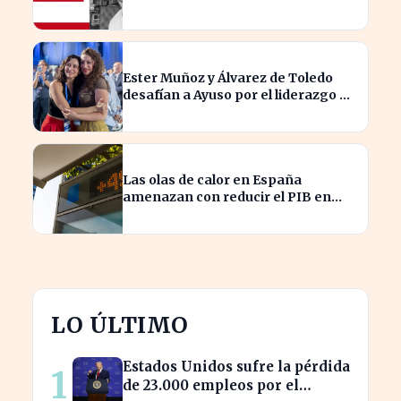
Malinche
Ester Muñoz y Álvarez de Toledo
desafían a Ayuso por el liderazgo de
la derecha en el PP
Las olas de calor en España
amenazan con reducir el PIB en
hasta un 1,4% según Allianz
LO ÚLTIMO
Estados Unidos sufre la pérdida
1
de 23.000 empleos por el