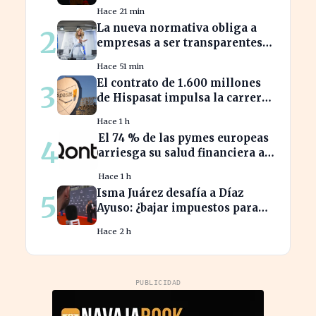
impacto de la guerra
Hace 21 min
La nueva normativa obliga a
2
empresas a ser transparentes
sobre salarios entre
Hace 51 min
trabajadores en puestos
El contrato de 1.600 millones
3
similares
de Hispasat impulsa la carrera
espacial en Europa
Hace 1 h
El 74 % de las pymes europeas
4
arriesga su salud financiera al
trabajar fuera de horas
Hace 1 h
Isma Juárez desafía a Díaz
5
Ayuso: ¿bajar impuestos para
acceder a la F1?
Hace 2 h
PUBLICIDAD