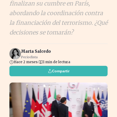
finalizan su cumbre en París,
abordando la coordinación contra
la financiación del terrorismo. ¿Qué
decisiones se tomarán?
Marta Salcedo
Periodista
Hace 2 meses
1 min de lectura
Compartir