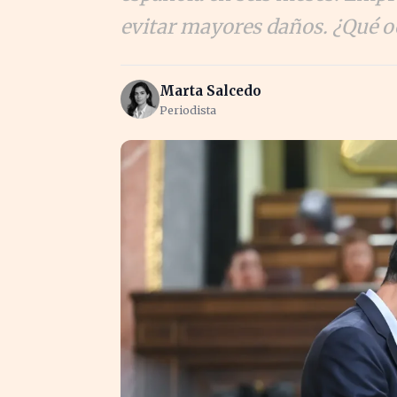
evitar mayores daños. ¿Qué o
Marta Salcedo
Periodista