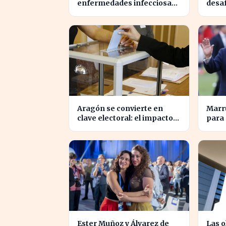
enfermedades infecciosas
desa
amenaza la salud pública
profu
por el cambio climático
el no
Aragón se convierte en
Marr
clave electoral: el impacto
para 
en las elecciones
Mundi
nacionales
Time
Ester Muñoz y Álvarez de
Las o