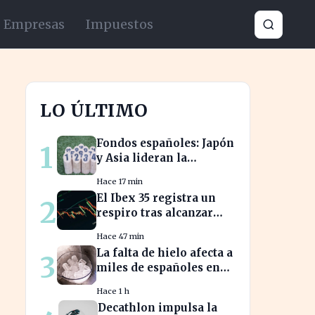
Empresas
Impuestos
LO ÚLTIMO
Fondos españoles: Japón
1
y Asia lideran la
rentabilidad en un
Hace 17 min
semestre de IA en 2026
El Ibex 35 registra un
2
respiro tras alcanzar
niveles históricos en su
Hace 47 min
cotización
La falta de hielo afecta a
3
miles de españoles en
plena ola de calor
Hace 1 h
Decathlon impulsa la