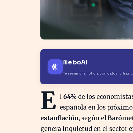
NeboAI
𒀭
Te resumo la noticia con datos, cifras 
E
l
64%
de los economistas
española en los próximos
estanflación
, según el
Barómet
genera inquietud en el sector 