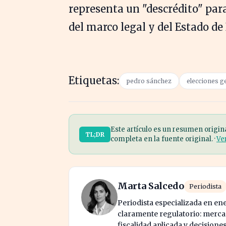
representa un "descrédito" para
del marco legal y del Estado de 
Etiquetas:
pedro sánchez
elecciones g
Este artículo es un resumen origin
TL;DR
completa en la fuente original. ·
Ve
Marta Salcedo
Periodista
Periodista especializada en en
claramente regulatorio: mercad
fiscalidad aplicada y decisione