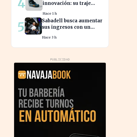
4
innovación: su traje
espacial europeo
Hace 1 h
promete revolucionar la
Sabadell busca aumentar
5
industria
sus ingresos con un
cambio estratégico bajo
Hace 3 h
Armengol
PUBLICIDAD