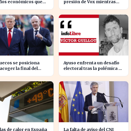
fíos económicos que
presión de Vox mientras
ndizan la brecha con
aborda la crisis migratoria
rte
en Ceuta
uecos se posiciona
Ayuso enfrenta un desafío
acoger la final del
electoral tras la polémica de
al 2030, según 'The
la maldición de Malinche
s
las de calor en España
La falta de aviso del CNI