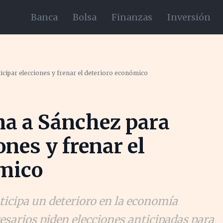
Banca
Bolsa
Finanzas
Inversión
icipar elecciones y frenar el deterioro económico
na a Sánchez para
ones y frenar el
ómico
ticipa un deterioro en la economía
sarios piden elecciones anticipadas para