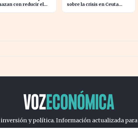
azan con reducir el
sobre la crisis en Ceuta
n hasta un 1,4% según
genera preocupación en el
nz
Gobierno
 inversión y política. Información actualizada para
osotros
Cookies
Privacidad
Términos
Política de Conteni