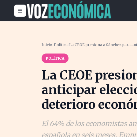
Inicio
›
Política
›
La CEOE presiona a Sánchez para ant
POLÍTICA
La CEOE presio
anticipar elecci
deterioro econ
El 64% de los economistas an
española en seis meses. Empre