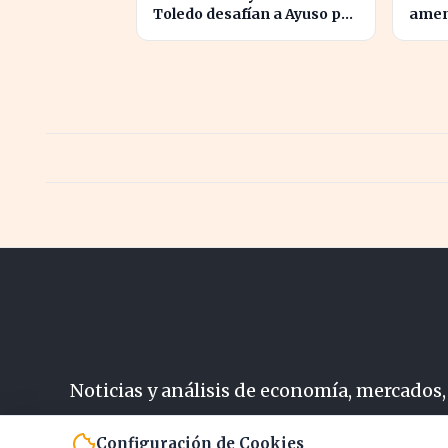
Toledo desafían a Ayuso por
amen
el liderazgo de la derecha
PIB e
en el PP
Allia
Noticias y análisis de economía, mercados,
N
Configuración de Cookies