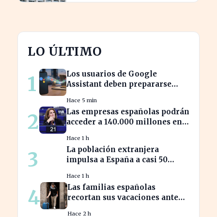
LO ÚLTIMO
Los usuarios de Google
1
Assistant deben prepararse
para la transición a Gemini en
Hace 5 min
sus dispositivos.
Las empresas españolas podrán
2
acceder a 140.000 millones en
ayudas para la transición
Hace 1 h
ecológica
La población extranjera
3
impulsa a España a casi 50
millones de habitantes en
Hace 1 h
cifras récord
Las familias españolas
4
recortan sus vacaciones ante
un poder adquisitivo en caída
Hace 2 h