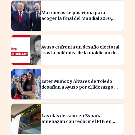
Marruecos se posiciona para
acoger la final del Mundial 2030,
según 'The Times
Ayuso enfrenta un desafío electoral
tras la polémica de la maldición de
Malinche
Ester Muñoz y Álvarez de Toledo
desafían a Ayuso por el liderazgo de
la derecha en el PP
Las olas de calor en España
amenazan con reducir el PIB en
hasta un 1,4% según Allianz