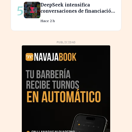
libre
DeepSeek intensifica
5
conversaciones de financiación
y prevé aumento de precios en
Hace 2 h
sus modelos
PUBLICIDAD