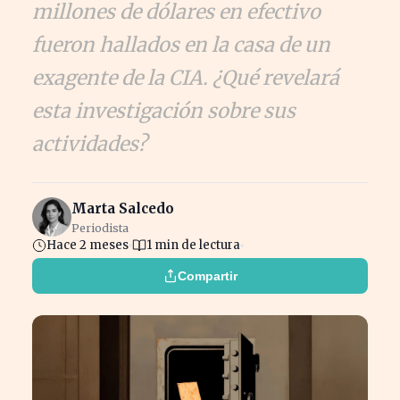
millones de dólares en efectivo
fueron hallados en la casa de un
exagente de la CIA. ¿Qué revelará
esta investigación sobre sus
actividades?
Marta Salcedo
Periodista
Hace 2 meses
1 min de lectura
Compartir