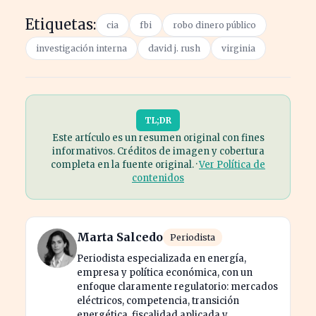
Etiquetas:
cia
fbi
robo dinero público
investigación interna
david j. rush
virginia
TL;DR
Este artículo es un resumen original con fines
informativos. Créditos de imagen y cobertura
completa en la fuente original. ·
Ver Política de
contenidos
Marta Salcedo
Periodista
Periodista especializada en energía,
empresa y política económica, con un
enfoque claramente regulatorio: mercados
eléctricos, competencia, transición
energética, fiscalidad aplicada y