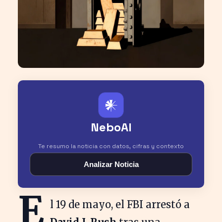
𒀭
NeboAI
Te resumo la noticia con datos, cifras y contexto
Analizar Noticia
E
l 19 de mayo, el FBI arrestó a