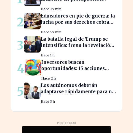
prorrogados, desbordando el
Hace 29 min
año 2025
Educadores en pie de guerra: la
2
lucha por sus derechos cobra
fuerza hoy
Hace 59 min
La batalla legal de Trump se
3
intensifica: frena la revelación
de sus finanzas
Hace 1 h
Inversores buscan
4
oportunidades: 15 acciones
clave para aprovechar el auge
Hace 2 h
bursátil
Los autónomos deberán
5
adaptarse rápidamente para no
perder beneficios en sus
Hace 3 h
nóminas
PUBLICIDAD