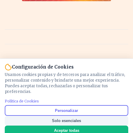
Configuración de Cookies
Usamos cookies propias y de terceros para analizar el tráfico,
personalizar contenido y brindarte una mejor experiencia.
Puedes aceptar todas, rechazarlas o personalizar tus
preferencias.
Política de Cookies
Noticias y análisis de economía, mercados,
Personalizar
inversión y política. Información actualizada
Solo esenciales
para entender lo que mueve tu dinero y tu
país.
Aceptar todas