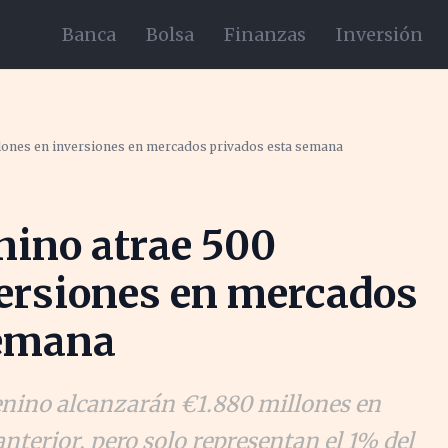
Banca
Bolsa
Finanzas
Inversión
llones en inversiones en mercados privados esta semana
nino atrae 500
versiones en mercados
semana
enino alcanzarán €1.880 millones en
 anterior, pero solo representan el 1% del