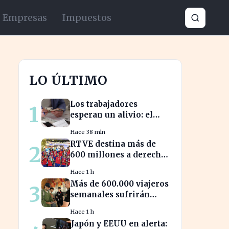
Empresas
Impuestos
LO ÚLTIMO
Los trabajadores
1
esperan un alivio: el
salario mínimo no
Hace 38 min
subirá más en 2023
RTVE destina más de
2
600 millones a derechos
deportivos, impactando
Hace 1 h
la programación futura
Más de 600.000 viajeros
3
semanales sufrirán
retrasos por controles
Hace 1 h
entre España e Italia
Japón y EEUU en alerta: