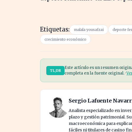
Etiquetas:
malala yousafzai
deporte f
crecimiento económico
Este artículo es un resumen origin
TL;DR
completa en la fuente original. ·
Ve
Sergio Lafuente Navar
Analista especializado en invers
plazo y gestión patrimonial. S
macroeconómica para explicar 
fáciles ni titulares de casino fi