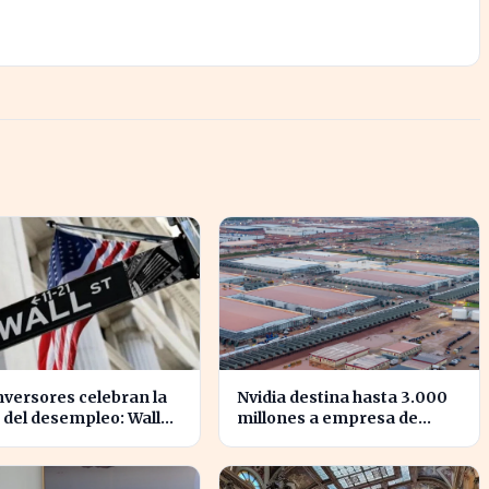
nversores celebran la
Nvidia destina hasta 3.000
 del desempleo: Wall
millones a empresa de
t cierra en alza
energía respaldada por
Blackstone