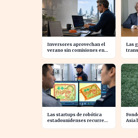
Inversores aprovechan el
Las 
verano sin comisiones en
tran
Bankinter: ahorros
priva
significativos en bolsa
comp
internacional
Las startups de robótica
Fondo
estadounidenses recurren
Asia 
a piezas chinas para reducir
en un
costes
2026