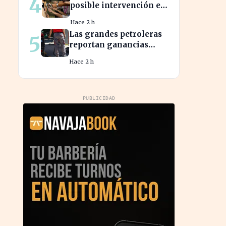
4
posible intervención en
divisas para frenar la
Hace 2 h
volatilidad
Las grandes petroleras
5
reportan ganancias
récord gracias al
Hace 2 h
estancamiento en Irán
PUBLICIDAD