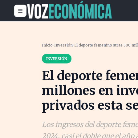
Inicio
›
Inversión
›
El deporte femenino atrae 500 mi
INVERSIÓN
El deporte feme
millones en in
privados esta 
Los ingresos del deporte fem
2024, casi el doble que el año