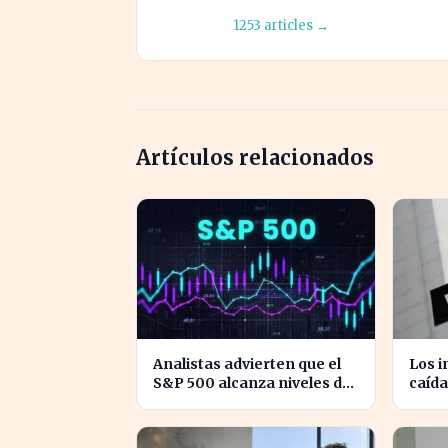
1253 articles →
Artículos relacionados
Analistas advierten que el
Los i
S&P 500 alcanza niveles de
caída
sobrevaloración
Stree
alarmantes