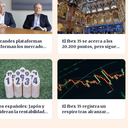
grandes plataformas
El Ibex 35 se acerca a los
sforman los mercados
20.200 puntos, pero sigue
dos y redefinen la
sin alcanzar máximos
etencia
históricos
s españoles: Japón y
El Ibex 35 registra un
lideran la rentabilidad
respiro tras alcanzar
 semestre de IA en
niveles históricos en su
cotización