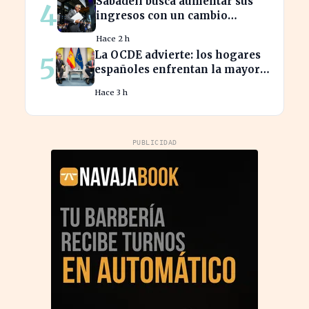
Sabadell busca aumentar sus
4
ingresos con un cambio
estratégico bajo Armengol
Hace 2 h
La OCDE advierte: los hogares
5
españoles enfrentan la mayor
caída de ingresos en tres años
Hace 3 h
PUBLICIDAD