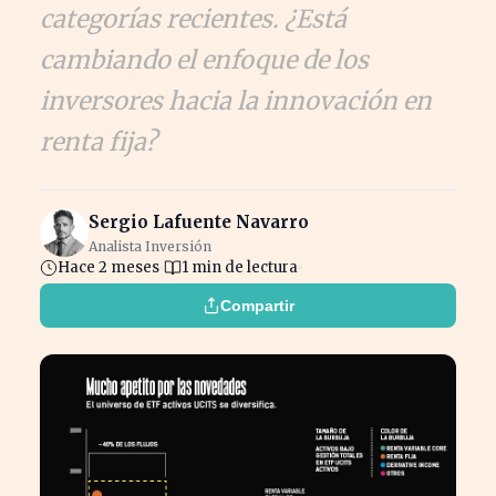
categorías recientes. ¿Está
cambiando el enfoque de los
inversores hacia la innovación en
renta fija?
Sergio Lafuente Navarro
Analista Inversión
Hace 2 meses
1 min de lectura
Compartir