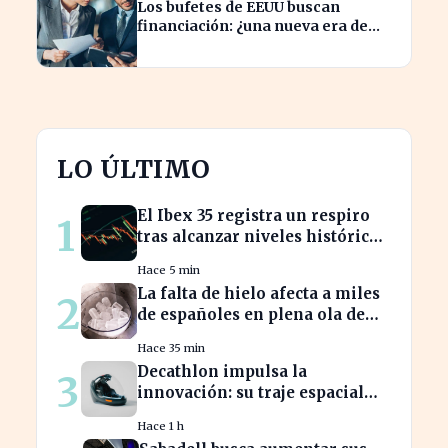
Los bufetes de EEUU buscan
financiación: ¿una nueva era de
inversión en el sector legal?
LO ÚLTIMO
El Ibex 35 registra un respiro
1
tras alcanzar niveles históricos
en su cotización
Hace 5 min
La falta de hielo afecta a miles
2
de españoles en plena ola de
calor
Hace 35 min
Decathlon impulsa la
3
innovación: su traje espacial
europeo promete revolucionar
Hace 1 h
la industria