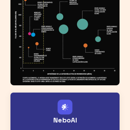
𒀭
NeboAI