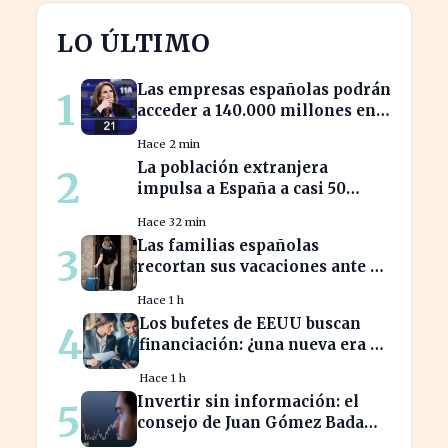
LO ÚLTIMO
Las empresas españolas podrán
1
acceder a 140.000 millones en
ayudas para la transición
Hace 2 min
ecológica
La población extranjera
2
impulsa a España a casi 50
millones de habitantes en
Hace 32 min
cifras récord
Las familias españolas
3
recortan sus vacaciones ante un
poder adquisitivo en caída libre
Hace 1 h
Los bufetes de EEUU buscan
4
financiación: ¿una nueva era de
inversión en el sector legal?
Hace 1 h
Invertir sin información: el
5
consejo de Juan Gómez Bada
que puede costar caro