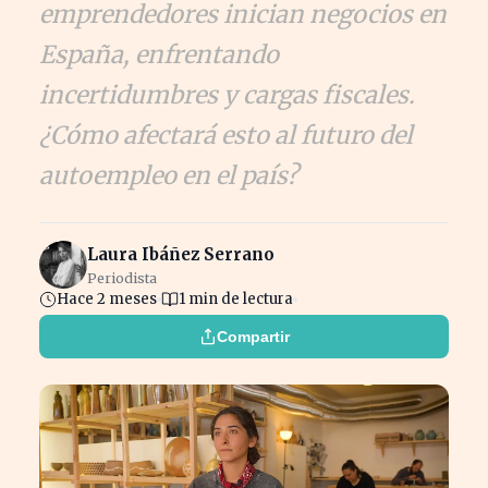
emprendedores inician negocios en
España, enfrentando
incertidumbres y cargas fiscales.
¿Cómo afectará esto al futuro del
autoempleo en el país?
Laura Ibáñez Serrano
Periodista
Hace 2 meses
1 min de lectura
Compartir