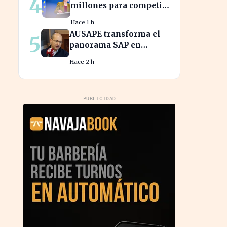
4
millones para competir
con las grandes
Hace 1 h
tecnológicas de EE.UU.
AUSAPE transforma el
5
panorama SAP en
España tras tres décadas
Hace 2 h
de innovación
PUBLICIDAD