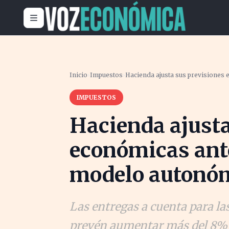
Inicio
›
Impuestos
›
Hacienda ajusta sus previsiones
IMPUESTOS
Hacienda ajusta
económicas ante
modelo autonó
Las entregas a cuenta para 
prevén aumentar más del 8% 