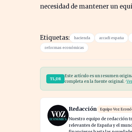
necesidad de mantener un equili
Etiquetas:
hacienda
arcadi españa
reformas económicas
Este artículo es un resumen origin
TL;DR
completa en la fuente original. ·
Ve
Redacción
Equipo Voz Econ
Nuestro equipo de redacción tr
relevantes de España y el mund
financieros hasta las novedade