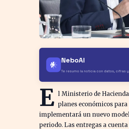
NeboAI
𒀭
Te resumo la noticia con datos, cifras 
E
l Ministerio de Haciend
planes económicos para
implementará un nuevo modelo
periodo. Las entregas a cuent