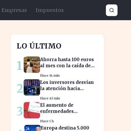
Empresas
Impuestos
LO ÚLTIMO
Ahorra hasta 100 euros
1
al mes con la caída de
precios en alimentos
Hace 14 min
esenciales
Los inversores desvían
2
la atención hacia
Oriente Medio mientras
Hace 43 min
Wall Street se desploma
El aumento de
3
enfermedades
infecciosas amenaza la
Hace 1 h
salud pública por el
Europa destina 5.000
cambio climático