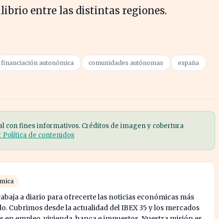
brio entre las distintas regiones.
financiación autonómica
comunidades autónomas
españa
al con fines informativos. Créditos de imagen y cobertura
r Política de contenidos
ómica
abaja a diario para ofrecerte las noticias económicas más
o. Cubrimos desde la actualidad del IBEX 35 y los mercados
s en empleo, vivienda, banca e impuestos. Nuestra misión es