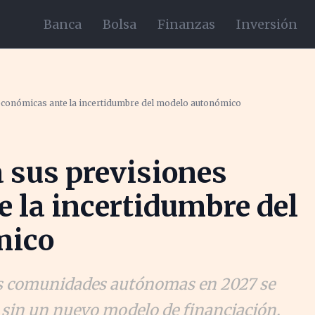
Banca
Bolsa
Finanzas
Inversión
 económicas ante la incertidumbre del modelo autonómico
 sus previsiones
 la incertidumbre del
mico
las comunidades autónomas en 2027 se
sin un nuevo modelo de financiación.