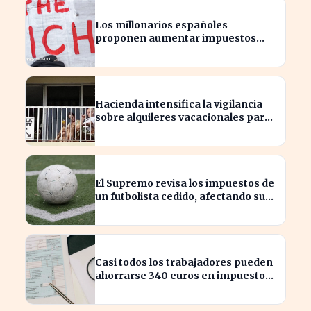
Los millonarios españoles
proponen aumentar impuestos
para reducir la desigualdad
económica
Hacienda intensifica la vigilancia
sobre alquileres vacacionales para
combatir el fraude
El Supremo revisa los impuestos de
un futbolista cedido, afectando su
patrimonio en España
Casi todos los trabajadores pueden
ahorrarse 340 euros en impuestos,
según asesores fiscales