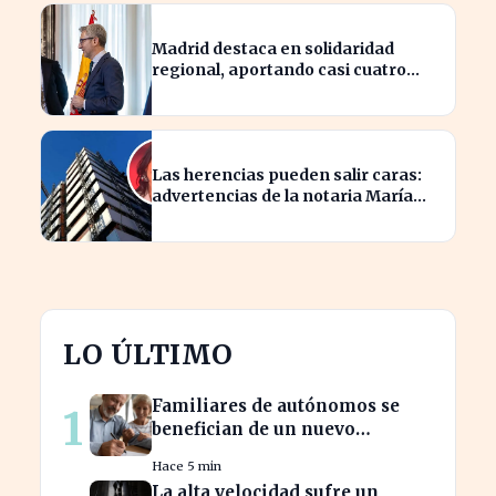
Madrid destaca en solidaridad
regional, aportando casi cuatro
veces más que Cataluña
Las herencias pueden salir caras:
advertencias de la notaria María
Cristina Clemente
LO ÚLTIMO
Familiares de autónomos se
1
benefician de un nuevo
convenio para seguir cotizando
Hace 5 min
La alta velocidad sufre un