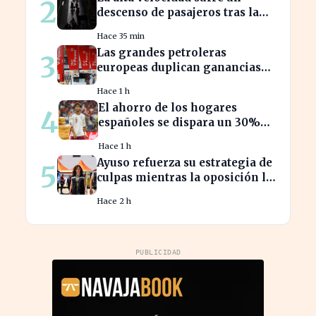
2
descenso de pasajeros tras la
crisis de Adamuz
Hace 35 min
Las grandes petroleras
3
europeas duplican ganancias
en medio del conflicto iraní
Hace 1 h
El ahorro de los hogares
4
españoles se dispara un 30%
ante la crisis económica
Hace 1 h
Ayuso refuerza su estrategia de
5
culpas mientras la oposición la
critica con fuerza
Hace 2 h
PUBLICIDAD