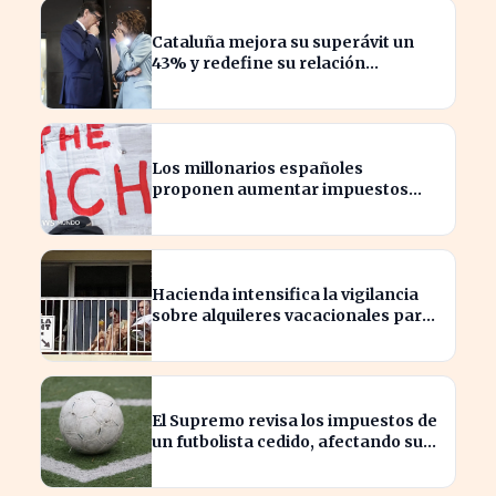
Cataluña mejora su superávit un
43% y redefine su relación
financiera con el Gobierno
Los millonarios españoles
proponen aumentar impuestos
para reducir la desigualdad
económica
Hacienda intensifica la vigilancia
sobre alquileres vacacionales para
combatir el fraude
El Supremo revisa los impuestos de
un futbolista cedido, afectando su
patrimonio en España