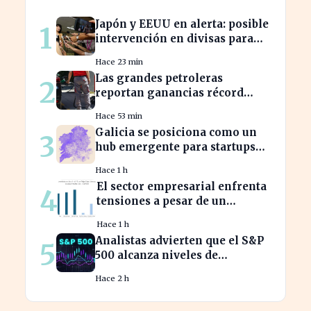
Japón y EEUU en alerta: posible
1
intervención en divisas para
frenar la volatilidad
Hace 23 min
Las grandes petroleras
2
reportan ganancias récord
gracias al estancamiento en
Hace 53 min
Irán
Galicia se posiciona como un
3
hub emergente para startups
tecnológicas españolas
Hace 1 h
El sector empresarial enfrenta
4
tensiones a pesar de un
diagnóstico común en el
Hace 1 h
semestre
Analistas advierten que el S&P
5
500 alcanza niveles de
sobrevaloración alarmantes
Hace 2 h