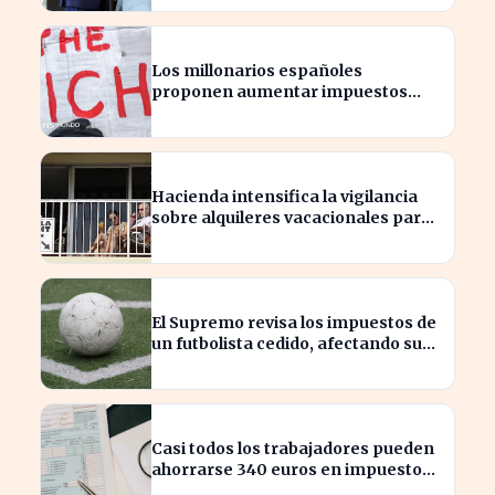
Los millonarios españoles
proponen aumentar impuestos
para reducir la desigualdad
económica
Hacienda intensifica la vigilancia
sobre alquileres vacacionales para
combatir el fraude
El Supremo revisa los impuestos de
un futbolista cedido, afectando su
patrimonio en España
Casi todos los trabajadores pueden
ahorrarse 340 euros en impuestos,
según asesores fiscales