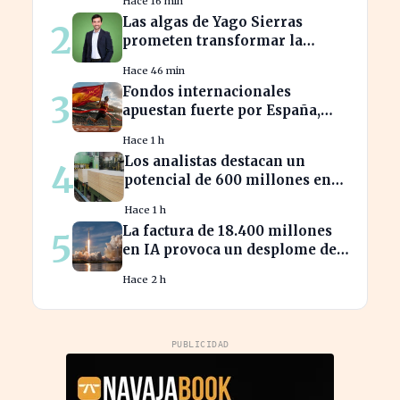
Hace 16 min
Las algas de Yago Sierras
2
prometen transformar la
contaminación en recursos
Hace 46 min
sostenibles
Fondos internacionales
3
apuestan fuerte por España,
impulsando el IBEX más allá de
Hace 1 h
20.000
Los analistas destacan un
4
potencial de 600 millones en
energías renovables por la
Hace 1 h
celulosa
La factura de 18.400 millones
5
en IA provoca un desplome del
10% en SpaceX
Hace 2 h
PUBLICIDAD