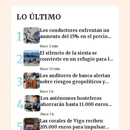
LO ÚLTIMO
Los conductores enfrentan un
1
aumento del 15% en el precio
de la gasolina desde marzo
Hace 2 min
El silencio de la siesta se
2
convierte en un refugio para la
productividad laboral
Hace 32 min
Los auditores de banca alertan
3
sobre riesgos geopolíticos y
tecnológicos cruciales
Hace 1 h
Los autónomos hosteleros
4
ahorrarán hasta 11.000 euros
en renovación de maquinaria
Hace 1 h
energética
Las corales de Vigo reciben
5
205.000 euros para impulsar