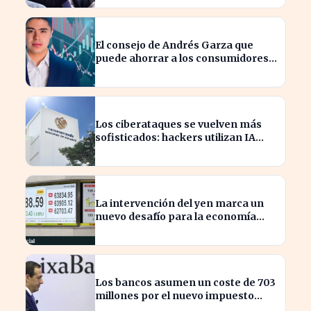
El consejo de Andrés Garza que
puede ahorrar a los consumidores
miles de euros
Los ciberataques se vuelven más
sofisticados: hackers utilizan IA
autónoma contra Tailandia
La intervención del yen marca un
nuevo desafío para la economía
global tras 15 años
Los bancos asumen un coste de 703
millones por el nuevo impuesto
extraordinario