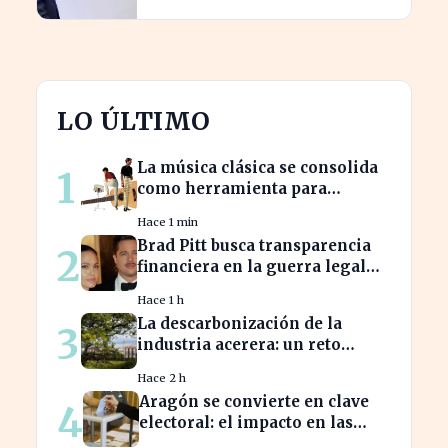
LO ÚLTIMO
La música clásica se consolida
1
como herramienta para
mejorar el ambiente laboral en
Hace 1 min
empresas
Brad Pitt busca transparencia
2
financiera en la guerra legal
con Angelina Jolie
Hace 1 h
La descarbonización de la
3
industria acerera: un reto
ambiental y económico crucial
Hace 2 h
Aragón se convierte en clave
4
electoral: el impacto en las
elecciones nacionales