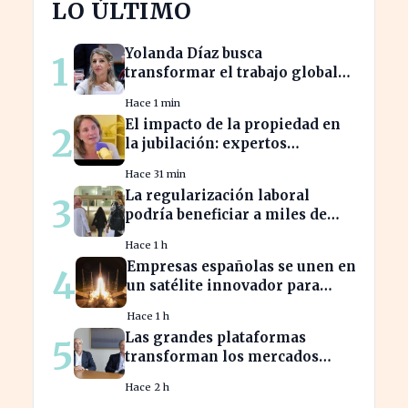
LO ÚLTIMO
Yolanda Díaz busca
1
transformar el trabajo global
con su propuesta de derechos
Hace 1 min
laborales
El impacto de la propiedad en
2
la jubilación: expertos
advierten sobre su relevancia
Hace 31 min
tras los 40
La regularización laboral
3
podría beneficiar a miles de
trabajadores en España este
Hace 1 h
año.
Empresas españolas se unen en
4
un satélite innovador para
monitorear tormentas
Hace 1 h
europeas
Las grandes plataformas
5
transforman los mercados
privados y redefinen la
Hace 2 h
competencia