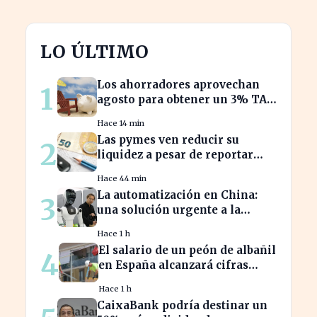
LO ÚLTIMO
Los ahorradores aprovechan
1
agosto para obtener un 3% TAE
en depósitos bancarios
Hace 14 min
Las pymes ven reducir su
2
liquidez a pesar de reportar
beneficios en el último
Hace 44 min
trimestre
La automatización en China:
3
una solución urgente a la
escasez de trabajadores
Hace 1 h
El salario de un peón de albañil
4
en España alcanzará cifras
récord en 2026
Hace 1 h
CaixaBank podría destinar un