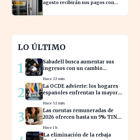
agosto recibirán sus pagos con
variaciones según el banco
LO ÚLTIMO
Sabadell busca aumentar sus
1
ingresos con un cambio
estratégico bajo Armengol
Hace 22 min
La OCDE advierte: los hogares
2
españoles enfrentan la mayor
caída de ingresos en tres años
Hace 52 min
Las cuentas remuneradas de
3
2026 ofrecen hasta un 5% TIN:
¿estás aprovechando tu dinero?
Hace 1 h
La eliminación de la rebaja