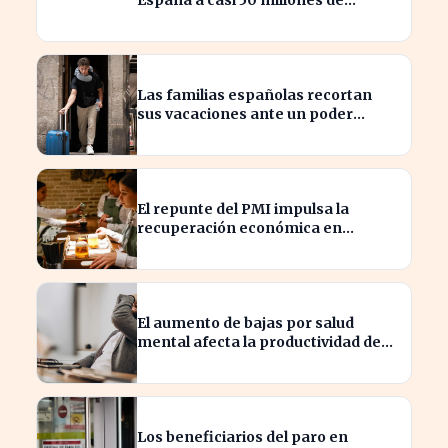
España a casi 50 millones de
habitantes en cifras récord
Las familias españolas recortan
sus vacaciones ante un poder
adquisitivo en caída libre
El repunte del PMI impulsa la
recuperación económica en
España, alcanzando 19 meses de
crecimiento
El aumento de bajas por salud
mental afecta la productividad de
las pymes en España
Los beneficiarios del paro en