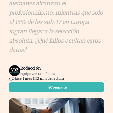
alemanes alcanzan el
profesionalismo, mientras que solo
el 15% de los sub-17 en Europa
logran llegar a la selección
absoluta. ¿Qué fallos ocultan estos
datos?
Redacción
Equipo Voz Económica
Hace 1 mes
2 min de lectura
Compartir