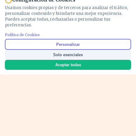
Usamos cookies propias y de terceros para analizar el tráfico,
personalizar contenido y brindarte una mejor experiencia.
Puedes aceptar todas, rechazarlas o personalizar tus
preferencias.
Política de Cookies
Noticias y análisis de economía, mercados,
Personalizar
inversión y política. Información actualizada
Solo esenciales
para entender lo que mueve tu dinero y tu
país.
Aceptar todas
Nosotros
Cookies
Privacidad
Términos
Política de Contenido
© 2026 VOZECONOMICA. Todos los derechos reservados.