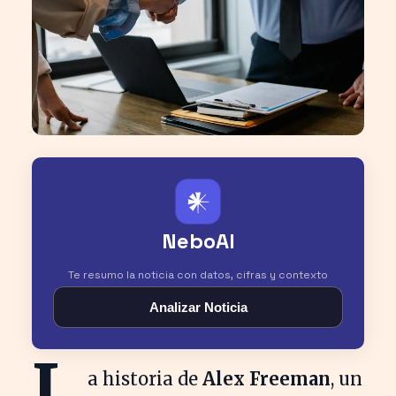
𒀭
NeboAI
Te resumo la noticia con datos, cifras y contexto
Analizar Noticia
L
a historia de
Alex Freeman
, un