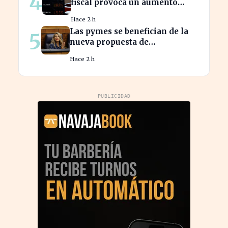
4
fiscal provoca un aumento
récord en los precios de
Hace 2 h
carburante este verano
Las pymes se benefician de la
5
nueva propuesta de
transparencia salarial de Díaz
Hace 2 h
PUBLICIDAD