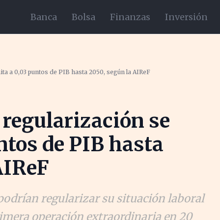
Banca
Bolsa
Finanzas
Inversión
mita a 0,03 puntos de PIB hasta 2050, según la AIReF
 regularización se
untos de PIB hasta
AIReF
odrían regularizar su situación laboral
primera operación extraordinaria en 20