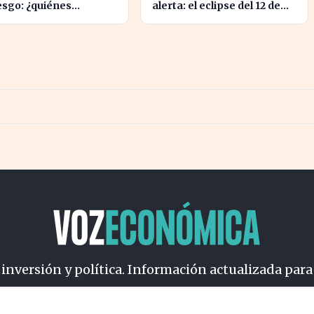
esgo: ¿quiénes
alerta: el eclipse del 12 de
erán al nuevo cese
agosto exige revisiones de
ncendios?
vehículos
 inversión y política. Información actualizada para
osotros
Cookies
Privacidad
Términos
Política de Conteni