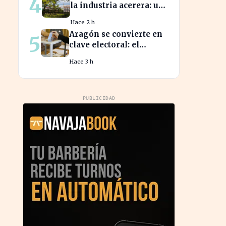
4
la industria acerera: un
reto ambiental y
Hace 2 h
económico crucial
Aragón se convierte en
5
clave electoral: el
impacto en las
Hace 3 h
elecciones nacionales
PUBLICIDAD