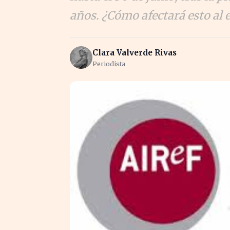
años. ¿Cómo afectará esto al
Clara Valverde Rivas
Periodista