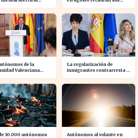
 mental afecta la
en agosto recibirán sus
ctividad de las pymes
pagos con variaciones
spaña
según el banco
autónomos de la
La regularización de
nidad Valenciana
inmigrantes contrarresta la
irán apoyo financiero
afiliación, pero dispara el
los incendios
paro un 5%
de 10.000 autónomos
Autónomos al volante en