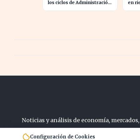
los ciclos de Administración
en ri
y Cuidados Auxiliares
acced
lideran la demanda
por i
Noticias y análisis de economía, mercados,
N
Configuración de Cookies