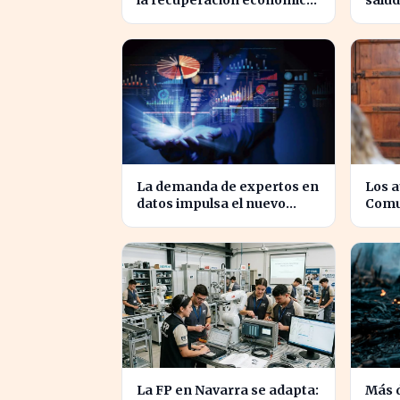
la recuperación económica
salud
en España, alcanzando 19
produ
meses de crecimiento
en E
La demanda de expertos en
Los 
datos impulsa el nuevo
Comu
Doble Grado de la UNED en
recib
Economía y Matemáticas
tras 
La FP en Navarra se adapta:
Más 