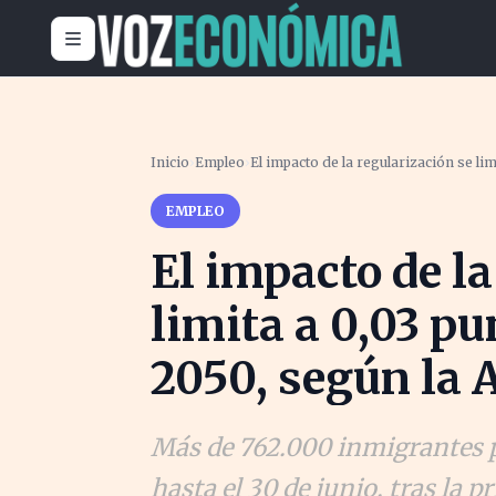
Inicio
›
Empleo
›
El impacto de la regularización se li
EMPLEO
El impacto de la
limita a 0,03 p
2050, según la 
Más de 762.000 inmigrantes p
hasta el 30 de junio, tras la 