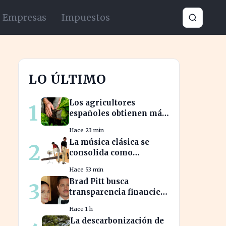
Empresas
Impuestos
LO ÚLTIMO
Los agricultores
1
españoles obtienen más
seguridad en sus ventas
Hace 23 min
a la UE con nuevos
La música clásica se
2
contratos
consolida como
herramienta para
Hace 53 min
mejorar el ambiente
Brad Pitt busca
3
laboral en empresas
transparencia financiera
en la guerra legal con
Hace 1 h
Angelina Jolie
La descarbonización de