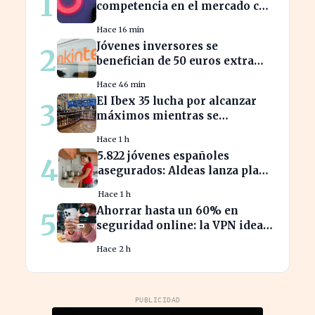
1
competencia en el mercado con
su última oferta para Vodafone
Hace 16 min
España
Jóvenes inversores se
2
benefician de 50 euros extra
con Bankinter al invertir en
Hace 46 min
ETF
El Ibex 35 lucha por alcanzar
3
máximos mientras se
intensifican los temores por
Hace 1 h
Ormuz
5.822 jóvenes españoles
4
asegurados: Aldeas lanza plan
de protección hasta los 25 años
Hace 1 h
Ahorrar hasta un 60% en
5
seguridad online: la VPN ideal
para tus vacaciones
Hace 2 h
PUBLICIDAD