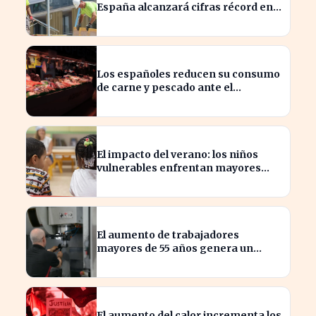
España alcanzará cifras récord en
2026
Los españoles reducen su consumo
de carne y pescado ante el
aumento de precios
El impacto del verano: los niños
vulnerables enfrentan mayores
brechas educativas y sociales
El aumento de trabajadores
mayores de 55 años genera un
cambio en el mercado laboral
español
El aumento del calor incrementa los