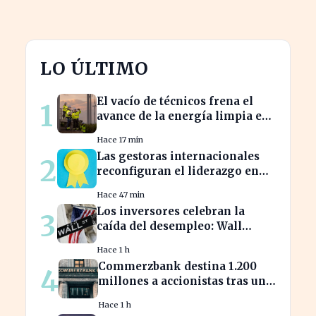
LO ÚLTIMO
El vacío de técnicos frena el
1
avance de la energía limpia en
España y su futuro incierto
Hace 17 min
Las gestoras internacionales
2
reconfiguran el liderazgo en
julio: ¿quiénes son los nuevos
Hace 47 min
nombrados?
Los inversores celebran la
3
caída del desempleo: Wall
Street cierra en alza
Hace 1 h
Commerzbank destina 1.200
4
millones a accionistas tras un
salto del 94% en beneficios
Hace 1 h