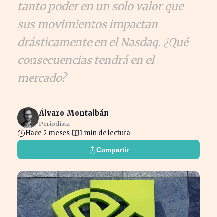
tanto poder en un solo valor que
sus movimientos impactan
drásticamente en el Nasdaq. ¿Qué
consecuencias tendrá en el
mercado?
Álvaro Montalbán
Periodista
Hace 2 meses
1 min de lectura
Compartir