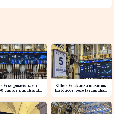
ex 35 se posiciona en
El Ibex 35 alcanza máximos
00 puntos, impulsando
históricos, pero las familias
nfianza inversora en
españolas quedan excluidas
ña