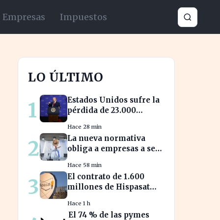
Empresas
Impuestos
LO ÚLTIMO
Estados Unidos sufre la
1
pérdida de 23.000
empleos por el impacto
Hace 28 min
de la guerra
La nueva normativa
2
obliga a empresas a ser
transparentes sobre
Hace 58 min
salarios entre
El contrato de 1.600
3
trabajadores en puestos
millones de Hispasat
similares
impulsa la carrera
Hace 1 h
espacial en Europa
El 74 % de las pymes