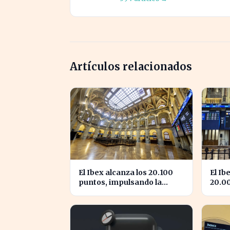
Artículos relacionados
El Ibex alcanza los 20.100
El Ib
puntos, impulsando la
20.0
confianza en el mercado
la co
español
Espa