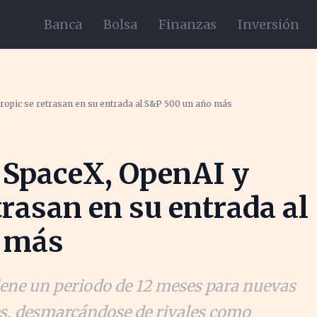
Banca
Bolsa
Finanzas
Inversión
ropic se retrasan en su entrada al S&P 500 un año más
 SpaceX, OpenAI y
trasan en su entrada al
o más
ene un periodo de 12 meses para nuevas
es, desmarcándose de rivales como