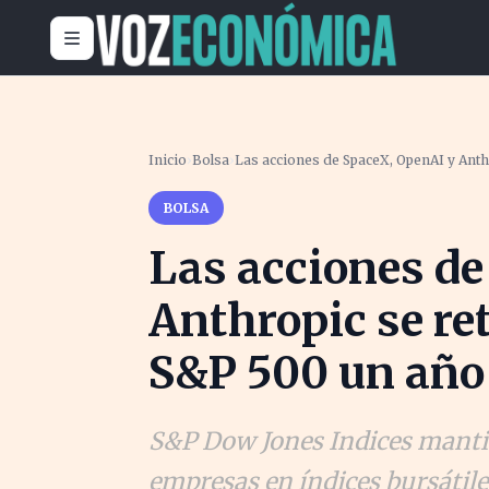
Inicio
›
Bolsa
›
Las acciones de SpaceX, OpenAI y Anth
BOLSA
Las acciones de
Anthropic se re
S&P 500 un añ
S&P Dow Jones Indices manti
empresas en índices bursátil