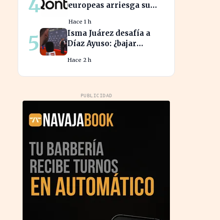
4
europeas arriesga su
salud financiera al
Hace 1 h
trabajar fuera de horas
Isma Juárez desafía a
5
Díaz Ayuso: ¿bajar
impuestos para acceder
Hace 2 h
a la F1?
PUBLICIDAD