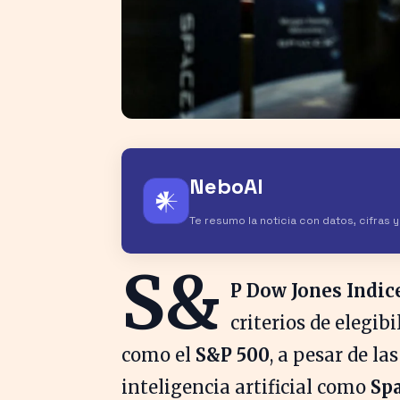
NeboAI
𒀭
Te resumo la noticia con datos, cifras 
S&
P Dow Jones Indic
criterios de elegibi
como el
S&P 500
, a pesar de l
inteligencia artificial como
Sp