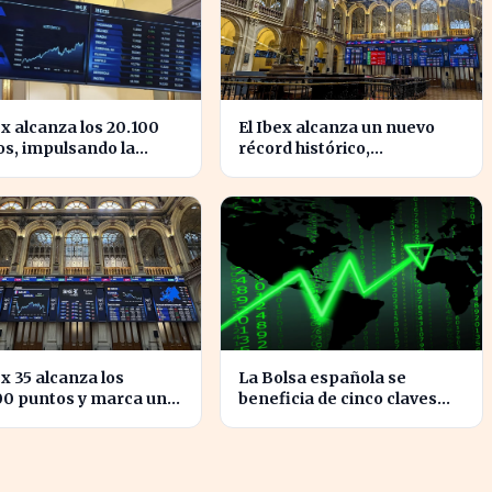
ex alcanza los 20.100
El Ibex alcanza un nuevo
s, impulsando la
récord histórico,
ianza en el mercado
impulsando la confianza
ñol
inversora en España
ex 35 alcanza los
La Bolsa española se
00 puntos y marca un
beneficia de cinco claves
en la bolsa española
que marcan su crecimiento
actual