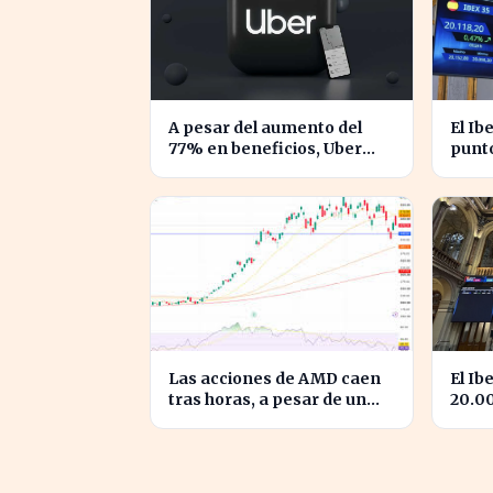
A pesar del aumento del
El Ib
77% en beneficios, Uber
punto
enfrenta caídas en su valor
conf
de acciones
espa
Las acciones de AMD caen
El Ib
tras horas, a pesar de un
20.0
crecimiento del 50% en
hito 
ingresos