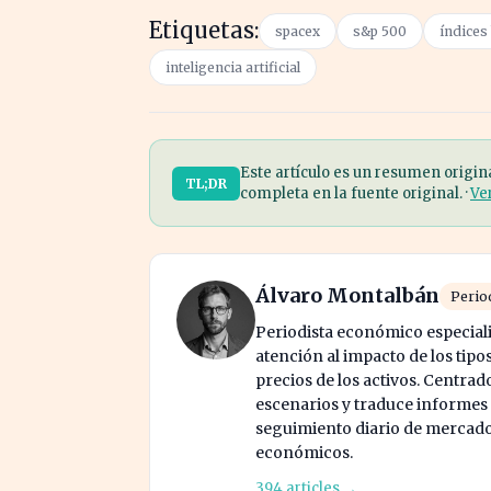
Etiquetas:
spacex
s&p 500
índices
inteligencia artificial
Este artículo es un resumen origin
TL;DR
completa en la fuente original. ·
Ve
Álvaro Montalbán
Perio
Periodista económico especial
atención al impacto de los tipos
precios de los activos. Centrad
escenarios y traduce informes
seguimiento diario de mercado c
económicos.
394 articles →