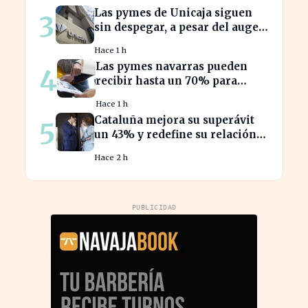
Las pymes de Unicaja siguen
3
sin despegar, a pesar del auge
en la banca empresarial
Hace 1 h
Las pymes navarras pueden
4
recibir hasta un 70% para
innovar en sus productos y
Hace 1 h
procesos
Cataluña mejora su superávit
5
un 43% y redefine su relación
financiera con el Gobierno
Hace 2 h
PUBLICIDAD