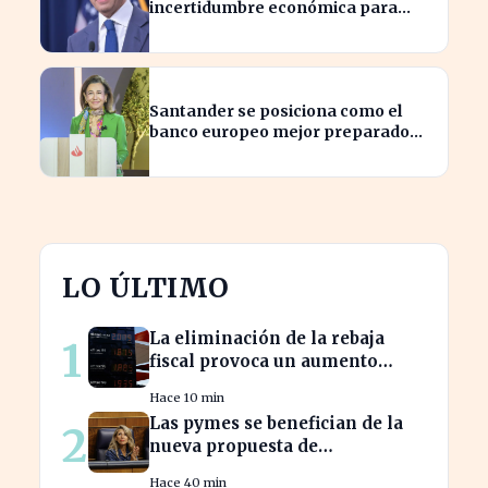
incertidumbre económica para
millones de estadounidenses
Santander se posiciona como el
banco europeo mejor preparado
para crisis geopolíticas
LO ÚLTIMO
La eliminación de la rebaja
1
fiscal provoca un aumento
récord en los precios de
Hace 10 min
carburante este verano
Las pymes se benefician de la
2
nueva propuesta de
transparencia salarial de Díaz
Hace 40 min