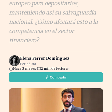
europeo para depositarios,
manteniendo así su salvaguardia
nacional. ¿Cómo afectará esto a la
competencia en el sector
financiero?
Elena Ferrer Domínguez
Periodista
Hace 2 meses
2 min de lectura
Compartir