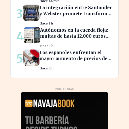
Hace 44 min
empleo turístico
La integración entre Santander
3
y Webster promete transformar
el sector financiero en semanas
Hace 1 h
Autónomos en la cuerda floja:
4
multas de hasta 12.000 euros
por alta tardía
Hace 1 h
Los españoles enfrentan el
5
mayor aumento de precios de
carburantes en dos décadas
Hace 2 h
durante el verano
PUBLICIDAD