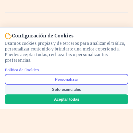
Configuración de Cookies
Usamos cookies propias y de terceros para analizar el tráfico,
personalizar contenido y brindarte una mejor experiencia.
Puedes aceptar todas, rechazarlas o personalizar tus
preferencias.
Política de Cookies
Noticias y análisis de economía, mercados,
Personalizar
inversión y política. Información actualizada
Solo esenciales
para entender lo que mueve tu dinero y tu
país.
Aceptar todas
Nosotros
Cookies
Privacidad