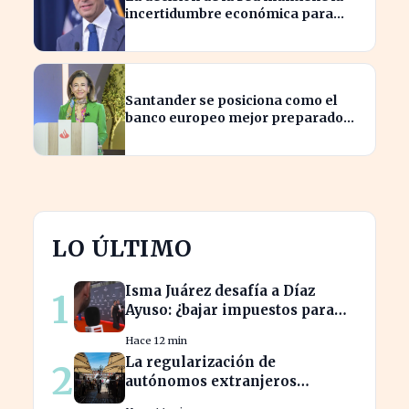
incertidumbre económica para
millones de estadounidenses
Santander se posiciona como el
banco europeo mejor preparado
para crisis geopolíticas
LO ÚLTIMO
Isma Juárez desafía a Díaz
1
Ayuso: ¿bajar impuestos para
acceder a la F1?
Hace 12 min
La regularización de
2
autónomos extranjeros
transforma el panorama del