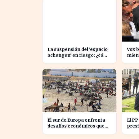
La suspensión del 'espacio
Vox b
Schengen' en riesgo: ¿cómo
mient
afecta a los viajeros en
inmi
Europa?
inten
El sur de Europa enfrenta
El PP
desafíos económicos que
presi
profundizan la brecha con
abord
el norte
en C