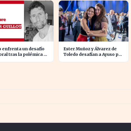
 enfrenta un desafío
Ester Muñoz y Álvarez de
oral tras la polémica de
Toledo desafían a Ayuso por
ldición de Malinche
el liderazgo de la derecha
en el PP