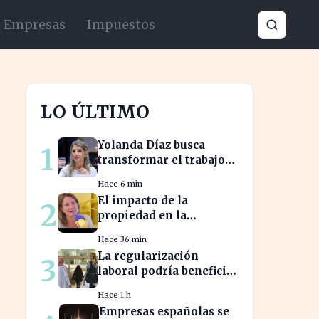
Empresas
Impuestos
LO ÚLTIMO
Yolanda Díaz busca
1
transformar el trabajo
global con su propuesta
Hace 6 min
de derechos laborales
El impacto de la
2
propiedad en la
jubilación: expertos
Hace 36 min
advierten sobre su
La regularización
3
relevancia tras los 40
laboral podría beneficiar
a miles de trabajadores
Hace 1 h
en España este año.
Empresas españolas se