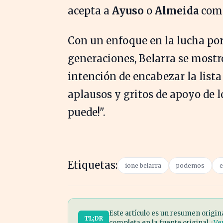
acepta a
Ayuso
o
Almeida
como
Con un enfoque en la lucha por
generaciones, Belarra se mostr
intención de encabezar la lista 
aplausos y gritos de apoyo de l
puede!".
Etiquetas:
ione belarra
podemos
e
Este artículo es un resumen origin
TL;DR
completa en la fuente original. ·
Ve