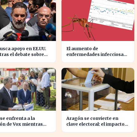
usca apoyo en EE.UU.
El aumento de
ras el debate sobre
enfermedades infecciosas
gración marroquí se
amenaza la salud pública
sifica
por el cambio climático
 se enfrenta a la
Aragón se convierte en
ón de Vox mientras
clave electoral: el impacto
a la crisis migratoria
en las elecciones
euta
nacionales