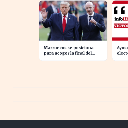
Marruecos se posiciona
Ayuso
para acoger la final del
elect
Mundial 2030, según 'The
la ma
Times