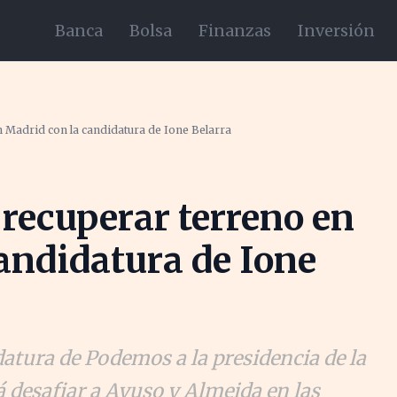
Banca
Bolsa
Finanzas
Inversión
 Madrid con la candidatura de Ione Belarra
recuperar terreno en
andidatura de Ione
datura de Podemos a la presidencia de la
desafiar a Ayuso y Almeida en las