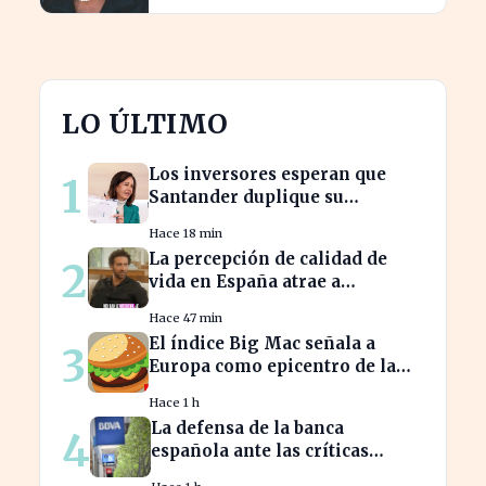
LO ÚLTIMO
Los inversores esperan que
1
Santander duplique su
dividendo en dos años, según
Hace 18 min
GVC Gaesco
La percepción de calidad de
2
vida en España atrae a
franceses, a pesar de impuestos
Hace 47 min
más altos
El índice Big Mac señala a
3
Europa como epicentro de la
guerra de la carne monetaria
Hace 1 h
La defensa de la banca
4
española ante las críticas
impacta la confianza del