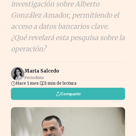
investigación sobre Alberto
González Amador, permitiendo el
acceso a datos bancarios clave.
¿Qué revelará esta pesquisa sobre la
operación?
Marta Salcedo
Periodista
Hace 1 mes
1 min de lectura
Compartir