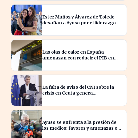
Ester Muñoz y Álvarez de Toledo
desafían a Ayuso por el liderazgo de
la derecha en el PP
Las olas de calor en España
amenazan con reducir el PIB en
hasta un 1,4% según Allianz
La falta de aviso del CNI sobre la
crisis en Ceuta genera
preocupación en el Gobierno
Ayuso se enfrenta a la presión de
los medios: favores y amenazas en
juego