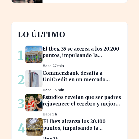
LO ÚLTIMO
El Ibex 35 se acerca a los 20.200
1
puntos, impulsando la
confianza del inversor
Hace 27 min
Commerzbank desafía a
2
UniCredit en un mercado
turbulento tras la ofensiva de
Hace 56 min
inversión
Estudios revelan que ser padres
3
rejuvenece el cerebro y mejora
la salud mental
Hace 1 h
El Ibex alcanza los 20.100
4
puntos, impulsando la
confianza en el mercado
Hace 2 h