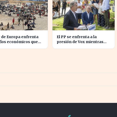
r de Europa enfrenta
El PP se enfrenta a la
fíos económicos que
presión de Vox mientras
ndizan la brecha con
aborda la crisis migratoria
rte
en Ceuta