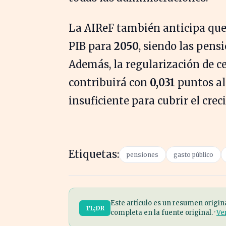
La AIReF también anticipa que 
PIB para
2050
, siendo las pensi
Además, la regularización de c
contribuirá con
0,031
puntos al
insuficiente para cubrir el cre
Etiquetas:
pensiones
gasto público
Este artículo es un resumen origin
TL;DR
completa en la fuente original. ·
Ve