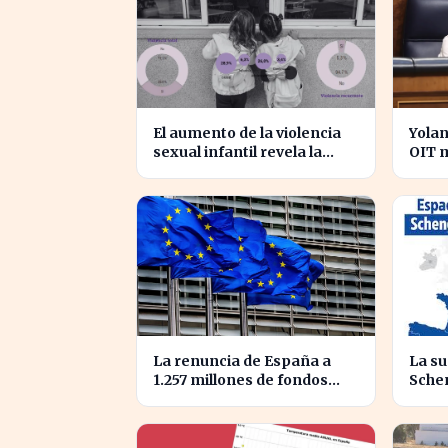
El aumento de la violencia
Yola
sexual infantil revela la
OIT m
vulnerabilidad del hogar
elegi
familiar
lider
La renuncia de España a
La su
1.257 millones de fondos
Sche
europeos afecta a
afect
proyectos clave
Euro