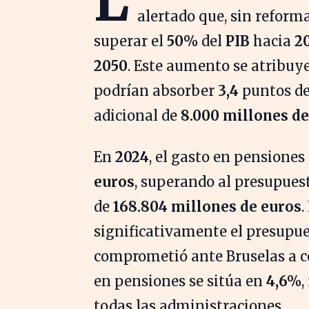
L
alertado que, sin reform
superar el
50%
del
PIB
hacia
2
2050
. Este aumento se atribuye
podrían absorber
3,4
puntos del
adicional de
8.000 millones de
En
2024
, el gasto en pensione
euros
, superando al presupues
de
168.804 millones de euros
.
significativamente el presupue
comprometió ante Bruselas a co
en pensiones se sitúa en
4,6%
,
todas las administraciones.