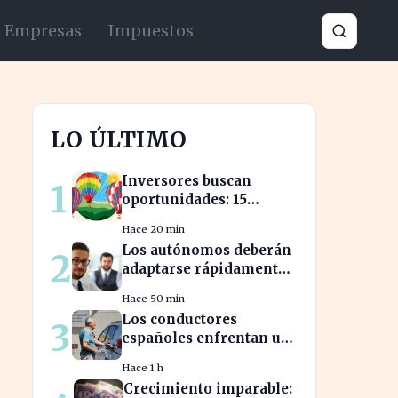
Empresas
Impuestos
LO ÚLTIMO
Inversores buscan
1
oportunidades: 15
acciones clave para
Hace 20 min
aprovechar el auge
Los autónomos deberán
2
bursátil
adaptarse rápidamente
para no perder
Hace 50 min
beneficios en sus
Los conductores
3
nóminas
españoles enfrentan un
aumento del 10% en los
Hace 1 h
precios de gasolina
Crecimiento imparable:
desde marzo