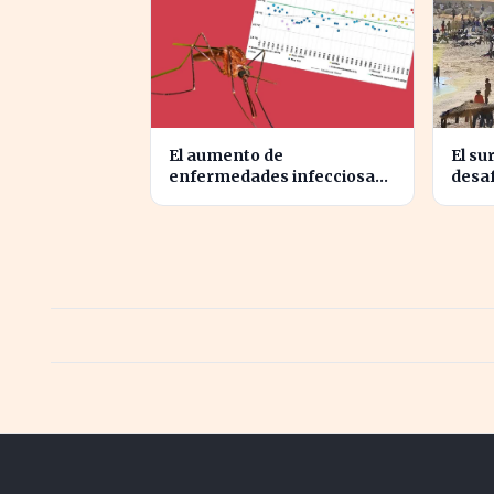
El aumento de
El su
enfermedades infecciosas
desa
amenaza la salud pública
profu
por el cambio climático
el no