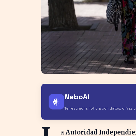
NeboAI
𒀭
Te resumo la noticia con datos, cifras 
a
Autoridad Independien