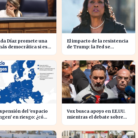
nda Díaz promete una
El impacto de la resistencia
ás democrática si es
de Trump: la Fed se
da, transformando el
enfrenta a un desafío
azgo global
interno inédito
spensión del 'espacio
Vox busca apoyo en EE.UU.
ngen' en riesgo: ¿cómo
mientras el debate sobre
a a los viajeros en
inmigración marroquí se
pa?
intensifica