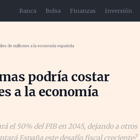
Banca
Bolsa
Finanzas
Inversión
iles de millones a la economía española
rmas podría costar
es a la economía
rá el 50% del PIB en 2045, dejando a otros
ntará España este desafío fiscal creciente?