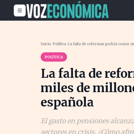
Inicio
›
Política
›
La falta de reformas podría costar m
POLÍTICA
La falta de refo
miles de millon
española
El gasto en pensiones alcanza
sectores en crisis. ¿Cómo afro