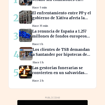
Bankinter: ahorros
Hace 5 min
significativos en bolsa
El enfrentamiento entre PP y el
2
internacional
gobierno de Xàtiva afecta la
gestión fiscal local
Hace 35 min
La renuncia de España a 1.257
3
millones de fondos europeos
afecta a proyectos clave
Hace 1 h
Los clientes de TSB demandan
4
a Santander por hipotecas de
Northern Rock afectadas
Hace 1 h
Las gestorías funerarias se
5
convierten en un salvavidas
ante el complicado proceso
Hace 2 h
administrativo tras un
fallecimiento.
PUBLICIDAD