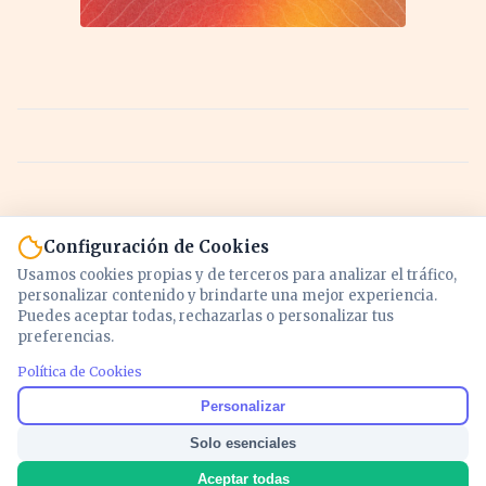
Configuración de Cookies
Usamos cookies propias y de terceros para analizar el tráfico,
personalizar contenido y brindarte una mejor experiencia.
Puedes aceptar todas, rechazarlas o personalizar tus
preferencias.
Política de Cookies
Noticias y análisis de economía, mercados,
Personalizar
inversión y política. Información actualizada
Solo esenciales
para entender lo que mueve tu dinero y tu
país.
Aceptar todas