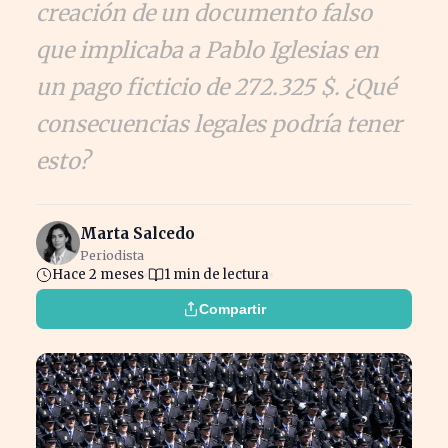
creación de un documento falso
que implicaba a Pablo Iglesias en
un pago ficticio de 272.325 $. ¿Qué
consecuencias legales podría tener
esto?
Marta Salcedo
Periodista
Hace 2 meses
1 min de lectura
Compartir