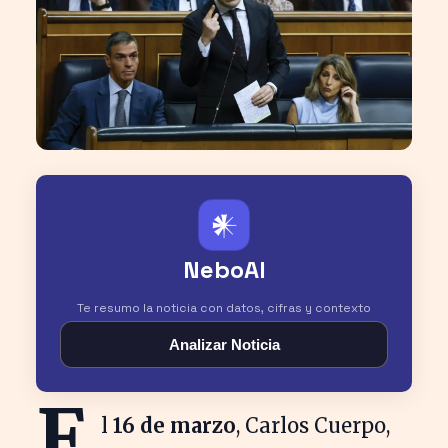
𒀭
NeboAI
Te resumo la noticia con datos, cifras y contexto
Analizar Noticia
E
l
16 de marzo
, Carlos Cuerpo,