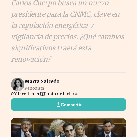
Carlos Cuerpo busca un nuevo
presidente para la CNMC, clave en
la regulación energética y
vigilancia de precios. ¿Qué cambios
significativos traerá esta
renovación?
Marta Salcedo
Periodista
Hace 1 mes
1 min de lectura
Compartir