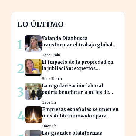
LO ÚLTIMO
Yolanda Díaz busca
1
transformar el trabajo global
con su propuesta de derechos
Hace 1 min
laborales
El impacto de la propiedad en
2
la jubilación: expertos
advierten sobre su relevancia
Hace 31 min
tras los 40
La regularización laboral
3
podría beneficiar a miles de
trabajadores en España este
Hace 1 h
año.
Empresas españolas se unen en
4
un satélite innovador para
monitorear tormentas
Hace 1 h
europeas
Las grandes plataformas