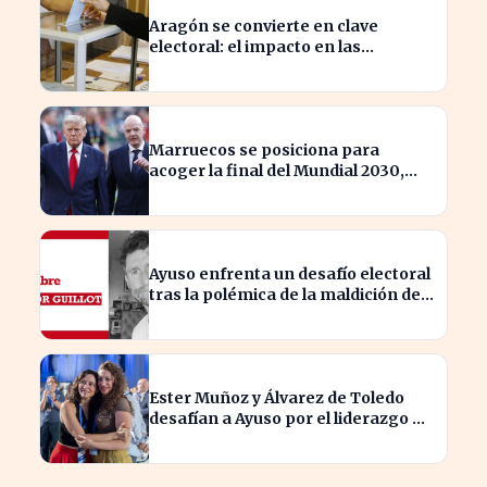
Aragón se convierte en clave
electoral: el impacto en las
elecciones nacionales
Marruecos se posiciona para
acoger la final del Mundial 2030,
según 'The Times
Ayuso enfrenta un desafío electoral
tras la polémica de la maldición de
Malinche
Ester Muñoz y Álvarez de Toledo
desafían a Ayuso por el liderazgo de
la derecha en el PP