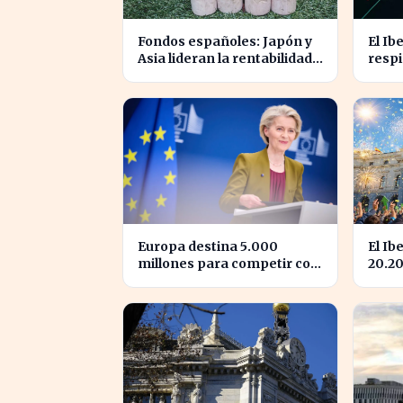
Fondos españoles: Japón y
El Ib
Asia lideran la rentabilidad
respi
en un semestre de IA en
nivel
2026
cotiz
Europa destina 5.000
El Ib
millones para competir con
20.2
las grandes tecnológicas de
la co
EE.UU.