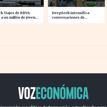
ck Viajes de BBVA
DeepSeek intensifica
 a un millón de jóvenes
conversaciones de
vitan comisiones en el
financiación y prevé
anjero
aumento de precios en sus
modelos