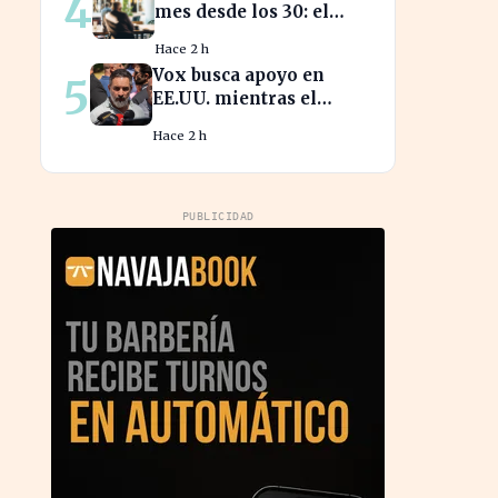
4
mes desde los 30: el
camino a medio millón
Hace 2 h
en tu jubilación
Vox busca apoyo en
5
EE.UU. mientras el
debate sobre
Hace 2 h
inmigración marroquí
se intensifica
PUBLICIDAD