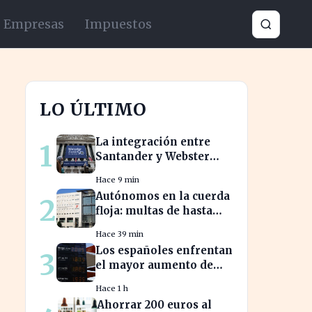
Empresas
Impuestos
LO ÚLTIMO
La integración entre
1
Santander y Webster
promete transformar el
Hace 9 min
sector financiero en
Autónomos en la cuerda
2
semanas
floja: multas de hasta
12.000 euros por alta
Hace 39 min
tardía
Los españoles enfrentan
3
el mayor aumento de
precios de carburantes
Hace 1 h
en dos décadas durante
Ahorrar 200 euros al
el verano