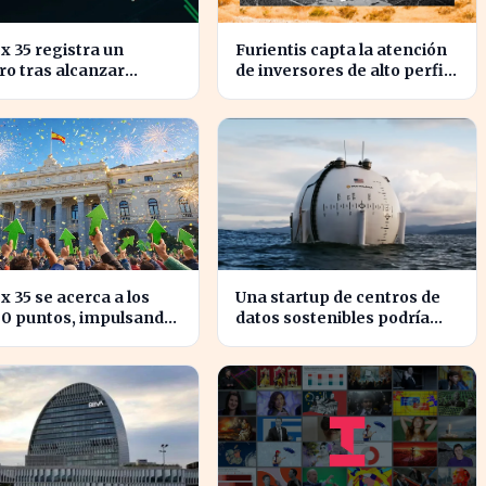
ex 35 registra un
Furientis capta la atención
ro tras alcanzar
de inversores de alto perfil
es históricos en su
en el sector de defensa
ación
ex 35 se acerca a los
Una startup de centros de
00 puntos, impulsando
datos sostenibles podría
nfianza del inversor
alcanzar una valoración de
2.000 millones