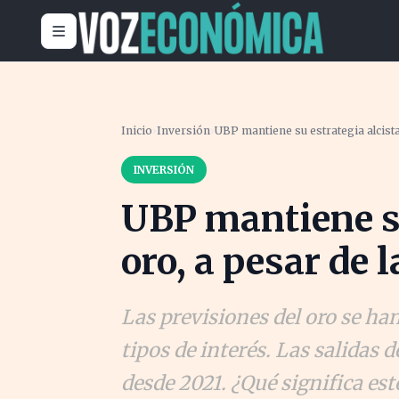
Inicio
›
Inversión
›
UBP mantiene su estrategia alcista 
INVERSIÓN
UBP mantiene su
oro, a pesar de l
Las previsiones del oro se han
tipos de interés. Las salidas
desde 2021. ¿Qué significa est