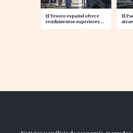
El Tesoro español ofrece
El Pa
rendimientos superiores al
atrae
3% en sus bonos a largo
que e
plazo
extr