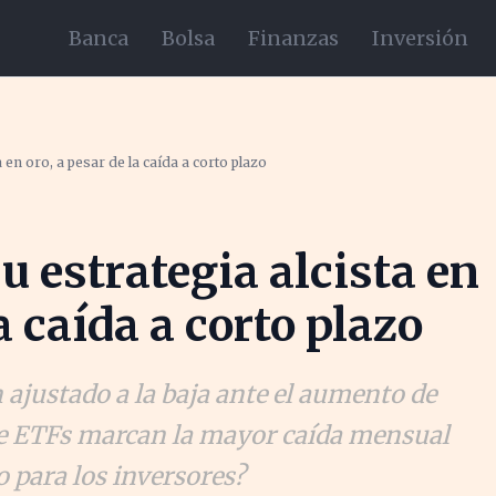
Banca
Bolsa
Finanzas
Inversión
en oro, a pesar de la caída a corto plazo
 estrategia alcista en
a caída a corto plazo
 ajustado a la baja ante el aumento de
 de ETFs marcan la mayor caída mensual
o para los inversores?