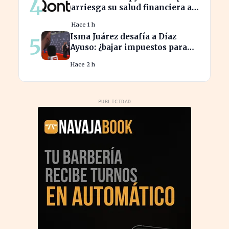
4
arriesga su salud financiera al
trabajar fuera de horas
Hace 1 h
Isma Juárez desafía a Díaz
5
Ayuso: ¿bajar impuestos para
acceder a la F1?
Hace 2 h
PUBLICIDAD