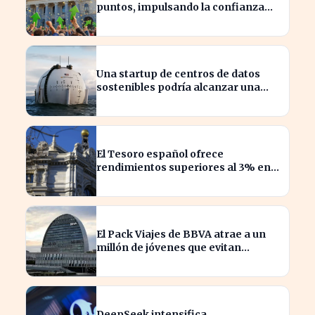
puntos, impulsando la confianza
del inversor
Una startup de centros de datos
sostenibles podría alcanzar una
valoración de 2.000 millones
El Tesoro español ofrece
rendimientos superiores al 3% en
sus bonos a largo plazo
El Pack Viajes de BBVA atrae a un
millón de jóvenes que evitan
comisiones en el extranjero
DeepSeek intensifica