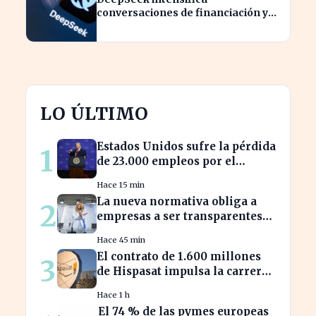
conversaciones de financiación y
prevé aumento de precios en sus
modelos
LO ÚLTIMO
Estados Unidos sufre la pérdida
1
de 23.000 empleos por el
impacto de la guerra
Hace 15 min
La nueva normativa obliga a
2
empresas a ser transparentes
sobre salarios entre
Hace 45 min
trabajadores en puestos
El contrato de 1.600 millones
3
similares
de Hispasat impulsa la carrera
espacial en Europa
Hace 1 h
El 74 % de las pymes europeas