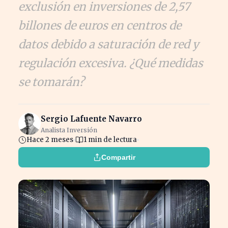
exclusión en inversiones de 2,57
billones de euros en centros de
datos debido a saturación de red y
regulación excesiva. ¿Qué medidas
se tomarán?
Sergio Lafuente Navarro
Analista Inversión
Hace 2 meses
1 min de lectura
Compartir