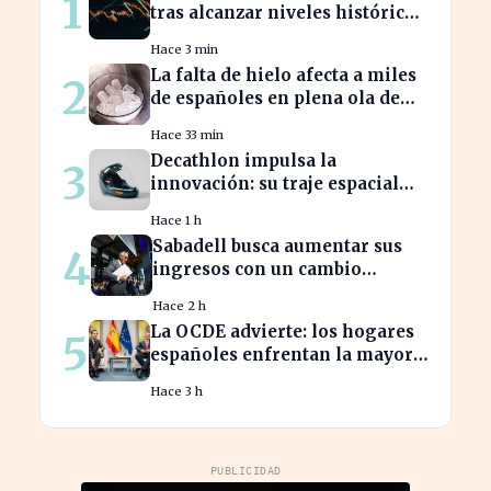
1
tras alcanzar niveles históricos
en su cotización
Hace 3 min
La falta de hielo afecta a miles
2
de españoles en plena ola de
calor
Hace 33 min
Decathlon impulsa la
3
innovación: su traje espacial
europeo promete revolucionar
Hace 1 h
la industria
Sabadell busca aumentar sus
4
ingresos con un cambio
estratégico bajo Armengol
Hace 2 h
La OCDE advierte: los hogares
5
españoles enfrentan la mayor
caída de ingresos en tres años
Hace 3 h
PUBLICIDAD