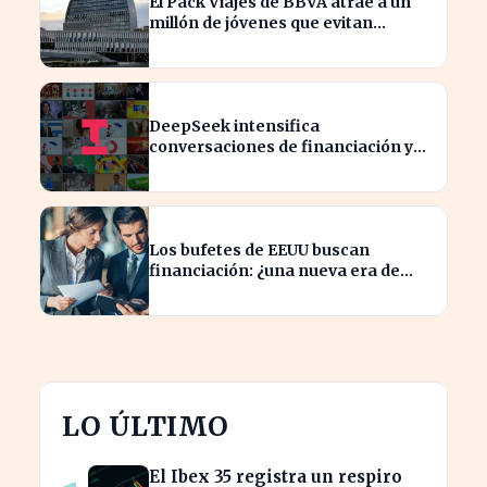
El Pack Viajes de BBVA atrae a un
millón de jóvenes que evitan
comisiones en el extranjero
DeepSeek intensifica
conversaciones de financiación y
prevé aumento de precios en sus
modelos
Los bufetes de EEUU buscan
financiación: ¿una nueva era de
inversión en el sector legal?
LO ÚLTIMO
El Ibex 35 registra un respiro