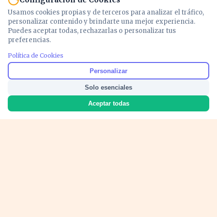
Usamos cookies propias y de terceros para analizar el tráfico,
personalizar contenido y brindarte una mejor experiencia.
Puedes aceptar todas, rechazarlas o personalizar tus
preferencias.
Política de Cookies
Noticias y análisis de economía, mercados,
Personalizar
inversión y política. Información actualizada
Solo esenciales
para entender lo que mueve tu dinero y tu
país.
Aceptar todas
Nosotros
Cookies
Privacidad
Términos
Política de Contenido
© 2026 VOZECONOMICA. Todos los derechos reservados.