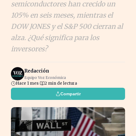
semiconductores han crecido un
105% en seis meses, mientras el
DOW JONES y el S&P 500 cierran al
alza. ¿Qué significa para los
inversores?
Redacción
Equipo Voz Económica
Hace 1 mes
2 min de lectura
Compartir