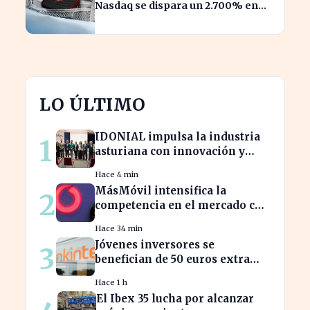
Nasdaq se dispara un 2.700% en
solo un año.
LO ÚLTIMO
IDONIAL impulsa la industria
1
asturiana con innovación y
tecnología puntera
Hace 4 min
MásMóvil intensifica la
2
competencia en el mercado con
su última oferta para Vodafone
Hace 34 min
España
Jóvenes inversores se
3
benefician de 50 euros extra
con Bankinter al invertir en
Hace 1 h
ETF
El Ibex 35 lucha por alcanzar