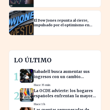
costar caro
El Dow Jones repunta al cierre,
impulsado por el optimismo en
tecnología y aeroespacial
LO ÚLTIMO
Sabadell busca aumentar sus
1
ingresos con un cambio
estratégico bajo Armengol
Hace 35 min
La OCDE advierte: los hogares
2
españoles enfrentan la mayor
caída de ingresos en tres años
Hace 1 h
Las cuentas remuneradas de