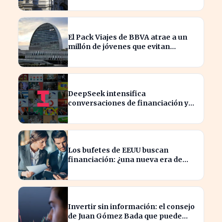
El Pack Viajes de BBVA atrae a un
millón de jóvenes que evitan
comisiones en el extranjero
DeepSeek intensifica
conversaciones de financiación y
prevé aumento de precios en sus
modelos
Los bufetes de EEUU buscan
financiación: ¿una nueva era de
inversión en el sector legal?
Invertir sin información: el consejo
de Juan Gómez Bada que puede