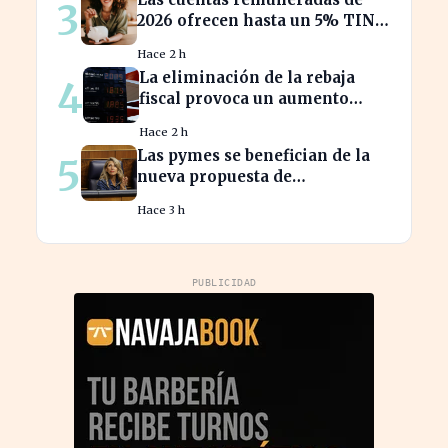
3
2026 ofrecen hasta un 5% TIN:
¿estás aprovechando tu dinero?
Hace 2 h
La eliminación de la rebaja
4
fiscal provoca un aumento
récord en los precios de
Hace 2 h
carburante este verano
Las pymes se benefician de la
5
nueva propuesta de
transparencia salarial de Díaz
Hace 3 h
PUBLICIDAD