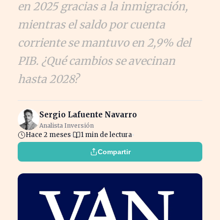
en 2025 gracias a la inmigración,
mientras el saldo por cuenta
corriente se mantuvo en 2,9% del
PIB. ¿Qué cambios se avecinan
hasta 2028?
Sergio Lafuente Navarro
Analista Inversión
Hace 2 meses
1 min de lectura
Compartir