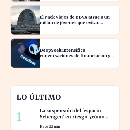
El Pack Viajes de BBVA atrae a un
millón de jóvenes que evitan
comisiones en el extranjero
DeepSeek intensifica
conversaciones de financiación y
prevé aumento de precios en sus
modelos
LO ÚLTIMO
La suspensión del 'espacio
1
Schengen' en riesgo: ¿cómo
afecta a los viajeros en Europa?
Hace 22 min