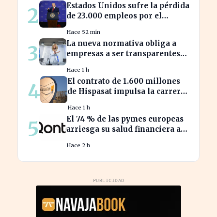
Estados Unidos sufre la pérdida
2
de 23.000 empleos por el
impacto de la guerra
Hace 52 min
La nueva normativa obliga a
3
empresas a ser transparentes
sobre salarios entre
Hace 1 h
trabajadores en puestos
El contrato de 1.600 millones
4
similares
de Hispasat impulsa la carrera
espacial en Europa
Hace 1 h
El 74 % de las pymes europeas
5
arriesga su salud financiera al
trabajar fuera de horas
Hace 2 h
PUBLICIDAD