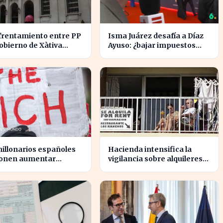
frentamiento entre PP
Isma Juárez desafía a Díaz
gobierno de Xàtiva
Ayuso: ¿bajar impuestos
a la gestión fiscal local
para acceder a la F1?
illonarios españoles
Hacienda intensifica la
onen aumentar
vigilancia sobre alquileres
stos para reducir la
vacacionales para combatir
gualdad económica
el fraude