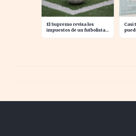
El Supremo revisa los
Casi 
impuestos de un futbolista
pued
cedido, afectando su
euro
patrimonio en España
aseso