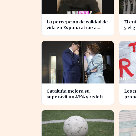
La percepción de calidad de
El en
vida en España atrae a
y el 
franceses, a pesar de
afect
impuestos más altos
Cataluña mejora su
Los m
superávit un 43% y redefine
prop
su relación financiera con el
impue
Gobierno
desi