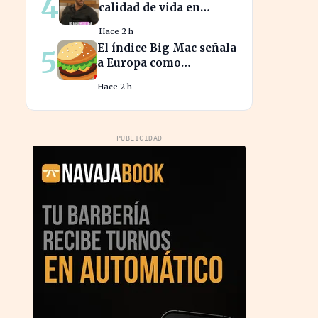
4
calidad de vida en
España atrae a
Hace 2 h
franceses, a pesar de
El índice Big Mac señala
5
impuestos más altos
a Europa como
epicentro de la guerra
Hace 2 h
de la carne monetaria
PUBLICIDAD