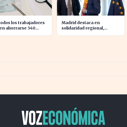
todos los trabajadores
Madrid destaca en
en ahorrarse 340
solidaridad regional,
s en impuestos, según
aportando casi cuatro veces
res fiscales
más que Cataluña