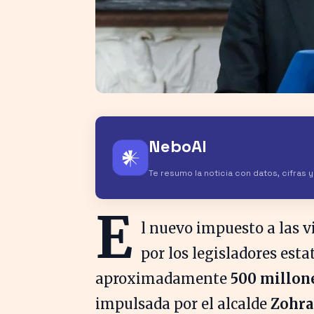
NeboAI
𒀭
Te resumo la noticia con datos, cifras 
E
l nuevo impuesto a las v
por los legisladores esta
aproximadamente
500 millon
impulsada por el alcalde
Zohr