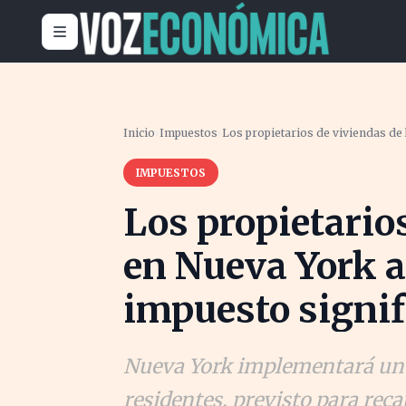
Inicio
›
Impuestos
›
Los propietarios de viviendas de 
IMPUESTOS
Los propietarios
en Nueva York 
impuesto signif
Nueva York implementará un i
residentes, previsto para re