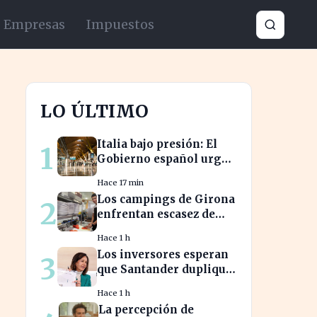
Empresas
Impuestos
LO ÚLTIMO
Italia bajo presión: El
1
Gobierno español urge a
aclarar la situación en
Hace 17 min
Schengen
Los campings de Girona
2
enfrentan escasez de
personal y miran a
Hace 1 h
Latinoamérica para
Los inversores esperan
3
cubrirla
que Santander duplique
su dividendo en dos
Hace 1 h
años, según GVC Gaesco
La percepción de