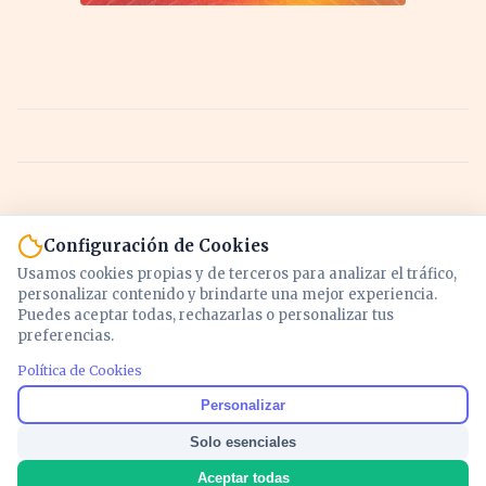
Configuración de Cookies
Usamos cookies propias y de terceros para analizar el tráfico,
personalizar contenido y brindarte una mejor experiencia.
Puedes aceptar todas, rechazarlas o personalizar tus
preferencias.
Política de Cookies
Noticias y análisis de economía, mercados,
Personalizar
inversión y política. Información actualizada
Solo esenciales
para entender lo que mueve tu dinero y tu
país.
Aceptar todas