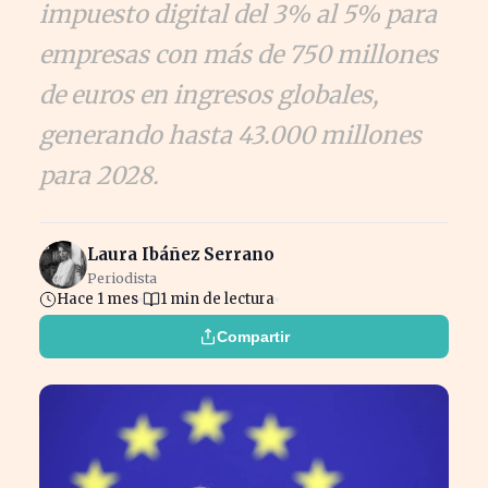
impuesto digital del 3% al 5% para
empresas con más de 750 millones
de euros en ingresos globales,
generando hasta 43.000 millones
para 2028.
Laura Ibáñez Serrano
Periodista
Hace 1 mes
1 min de lectura
Compartir