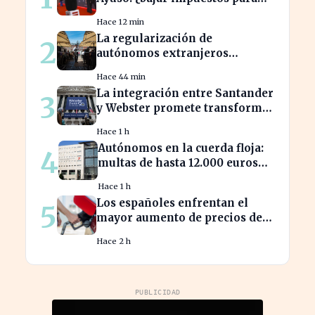
acceder a la F1?
Hace 12 min
La regularización de
2
autónomos extranjeros
transforma el panorama del
Hace 44 min
empleo turístico
La integración entre Santander
3
y Webster promete transformar
el sector financiero en semanas
Hace 1 h
Autónomos en la cuerda floja:
4
multas de hasta 12.000 euros
por alta tardía
Hace 1 h
Los españoles enfrentan el
5
mayor aumento de precios de
carburantes en dos décadas
Hace 2 h
durante el verano
PUBLICIDAD