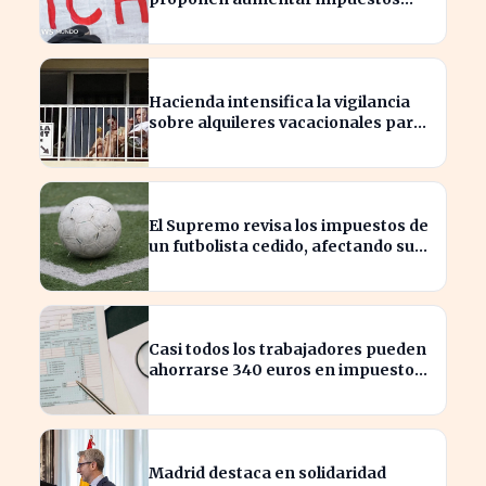
para reducir la desigualdad
económica
Hacienda intensifica la vigilancia
sobre alquileres vacacionales para
combatir el fraude
El Supremo revisa los impuestos de
un futbolista cedido, afectando su
patrimonio en España
Casi todos los trabajadores pueden
ahorrarse 340 euros en impuestos,
según asesores fiscales
Madrid destaca en solidaridad