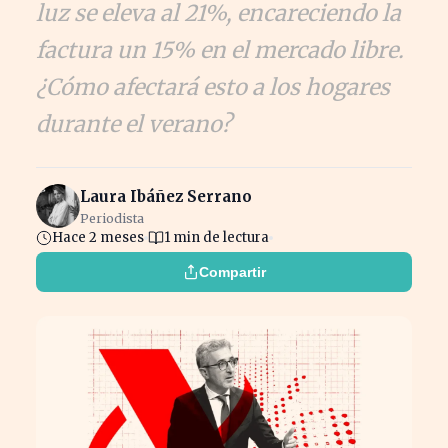
luz se eleva al 21%, encareciendo la
factura un 15% en el mercado libre.
¿Cómo afectará esto a los hogares
durante el verano?
Laura Ibáñez Serrano
Periodista
Hace 2 meses
1 min de lectura
Compartir