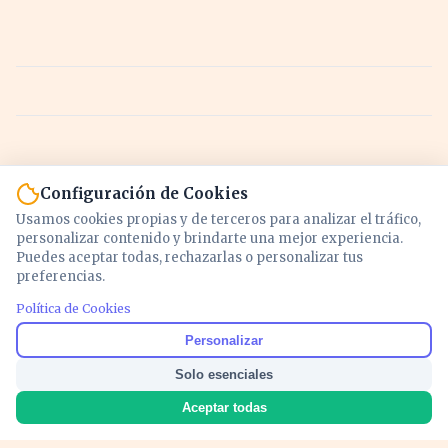
Configuración de Cookies
Usamos cookies propias y de terceros para analizar el tráfico,
personalizar contenido y brindarte una mejor experiencia.
Puedes aceptar todas, rechazarlas o personalizar tus
preferencias.
Política de Cookies
Noticias y análisis de economía, mercados,
Personalizar
inversión y política. Información actualizada
Solo esenciales
para entender lo que mueve tu dinero y tu
país.
Aceptar todas