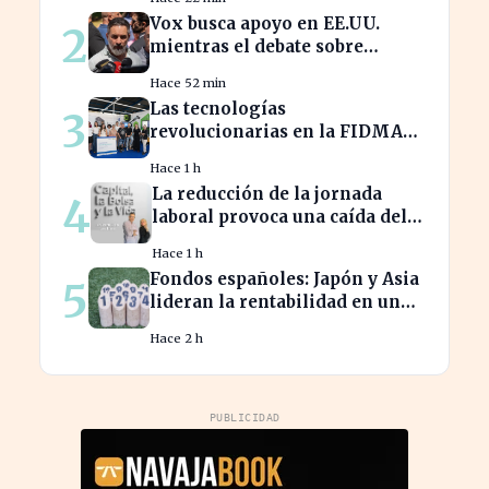
Vox busca apoyo en EE.UU.
2
mientras el debate sobre
inmigración marroquí se
Hace 52 min
intensifica
Las tecnologías
3
revolucionarias en la FIDMA
prometen cambiar el futuro
Hace 1 h
empresarial en Asturias
La reducción de la jornada
4
laboral provoca una caída del
2% en la productividad
Hace 1 h
española
Fondos españoles: Japón y Asia
5
lideran la rentabilidad en un
semestre de IA en 2026
Hace 2 h
PUBLICIDAD