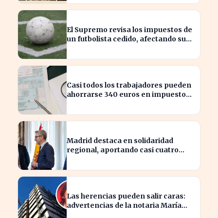
El Supremo revisa los impuestos de
un futbolista cedido, afectando su
patrimonio en España
Casi todos los trabajadores pueden
ahorrarse 340 euros en impuestos,
según asesores fiscales
Madrid destaca en solidaridad
regional, aportando casi cuatro
veces más que Cataluña
Las herencias pueden salir caras:
advertencias de la notaria María
Cristina Clemente