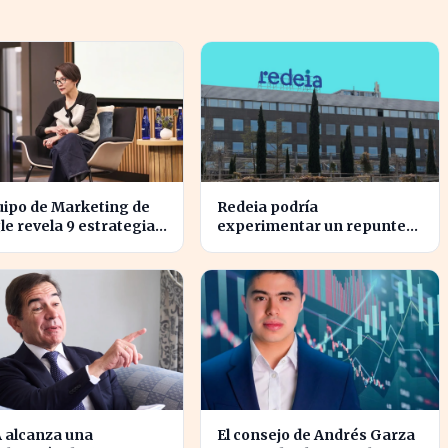
uipo de Marketing de
Redeia podría
e revela 9 estrategias
experimentar un repunte
alinear objetivos con
en bolsa si se activan estos
nzas
cuatro factores clave
 alcanza una
El consejo de Andrés Garza