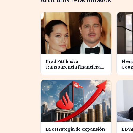
Artículos relacionados
Brad Pitt busca
El eq
transparencia financiera
Googl
en la guerra legal con
para 
Angelina Jolie
Fina
La estrategia de expansión
BBVA