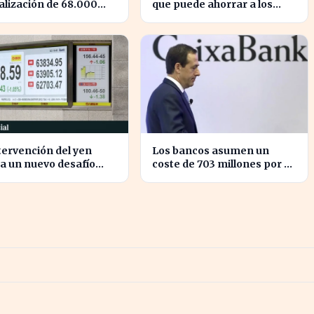
alización de 68.000
que puede ahorrar a los
nes, superando a
consumidores miles de
rola
euros
tervención del yen
Los bancos asumen un
a un nuevo desafío
coste de 703 millones por el
la economía global
nuevo impuesto
15 años
extraordinario