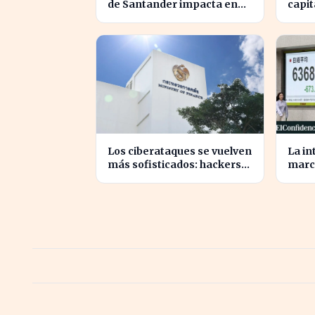
de Santander impacta en
capit
12.000 millones de capital
millo
disponible
Iberd
Los ciberataques se vuelven
La in
más sofisticados: hackers
marc
utilizan IA autónoma contra
para 
Tailandia
tras 