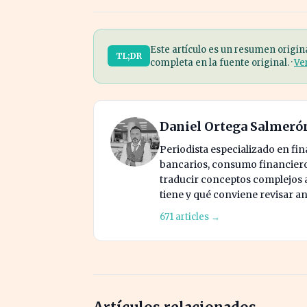
Este artículo es un resumen origin
TL;DR
completa en la fuente original. ·
Ve
Daniel Ortega Salmeró
Periodista especializado en fi
bancarios, consumo financiero 
traducir conceptos complejos a 
tiene y qué conviene revisar an
671 articles →