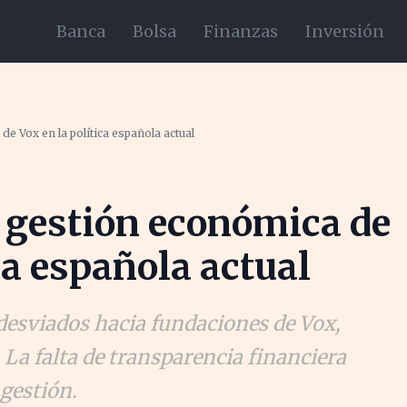
Banca
Bolsa
Finanzas
Inversión
de Vox en la política española actual
a gestión económica de
ca española actual
desviados hacia fundaciones de Vox,
 La falta de transparencia financiera
 gestión.