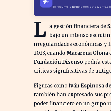
𒀭
Te resumo la noticia con datos, cifras 
L
a gestión financiera de
S
bajo un intenso escrutin
irregularidades económicas y fa
2023, cuando
Macarena Olona
e
Fundación Disenso
podría esta
críticas significativas de ant
Figuras como
Iván Espinosa d
también han expresado sus pre
poder financiero en un grupo r