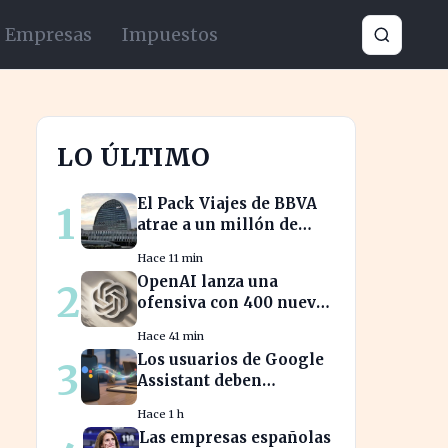
Empresas
Impuestos
LO ÚLTIMO
El Pack Viajes de BBVA
1
atrae a un millón de
jóvenes que evitan
Hace 11 min
comisiones en el
OpenAI lanza una
2
extranjero
ofensiva con 400 nuevos
empleados para desafiar
Hace 41 min
a Apple
Los usuarios de Google
3
Assistant deben
prepararse para la
Hace 1 h
transición a Gemini en
Las empresas españolas
sus dispositivos.