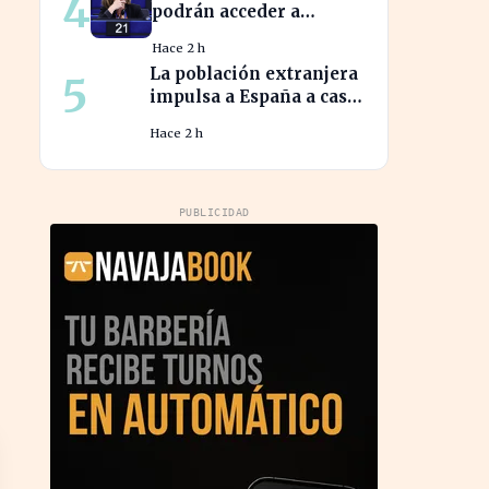
4
podrán acceder a
140.000 millones en
Hace 2 h
ayudas para la
La población extranjera
5
transición ecológica
impulsa a España a casi
50 millones de
Hace 2 h
habitantes en cifras
récord
PUBLICIDAD