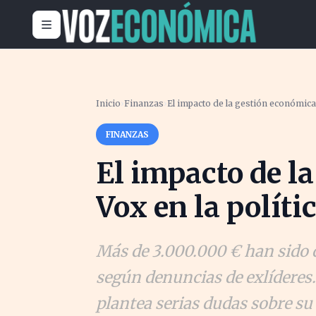
Inicio
›
Finanzas
›
El impacto de la gestión económica 
FINANZAS
El impacto de l
Vox en la políti
Más de 3.000.000 € han sido 
según denuncias de exlíderes.
plantea serias dudas sobre su