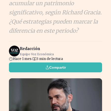
acumular un patrimonio
significativo, según Richard Gracia.
¿Qué estrategias pueden marcar la
diferencia en este periodo?
Redacción
Equipo Voz Económica
Hace 1 mes
3 min de lectura
Compartir