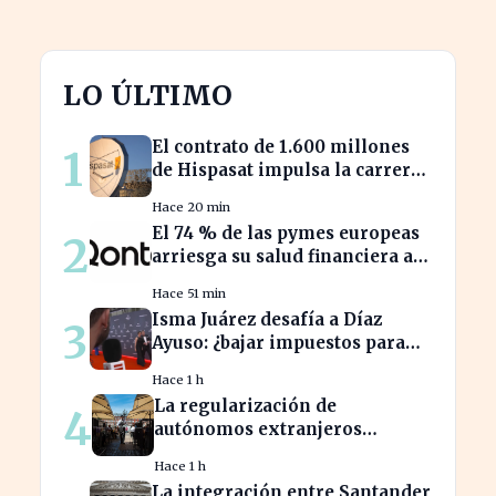
LO ÚLTIMO
El contrato de 1.600 millones
1
de Hispasat impulsa la carrera
espacial en Europa
Hace 20 min
El 74 % de las pymes europeas
2
arriesga su salud financiera al
trabajar fuera de horas
Hace 51 min
Isma Juárez desafía a Díaz
3
Ayuso: ¿bajar impuestos para
acceder a la F1?
Hace 1 h
La regularización de
4
autónomos extranjeros
transforma el panorama del
Hace 1 h
empleo turístico
La integración entre Santander