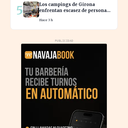
Los campings de Girona
5
enfrentan escasez de personal
y miran a Latinoamérica para
Hace 3 h
cubrirla
PUBLICIDAD