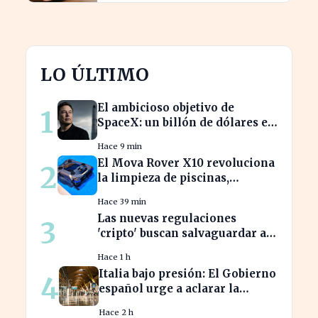
LO ÚLTIMO
El ambicioso objetivo de
1
SpaceX: un billón de dólares en
ingresos para 2030
Hace 9 min
El Mova Rover X10 revoluciona
2
la limpieza de piscinas,
aliviando el trabajo de los
Hace 39 min
usuarios
Las nuevas regulaciones
3
'cripto' buscan salvaguardar a
los inversores de ciberataques
Hace 1 h
Italia bajo presión: El Gobierno
4
español urge a aclarar la
situación en Schengen
Hace 2 h