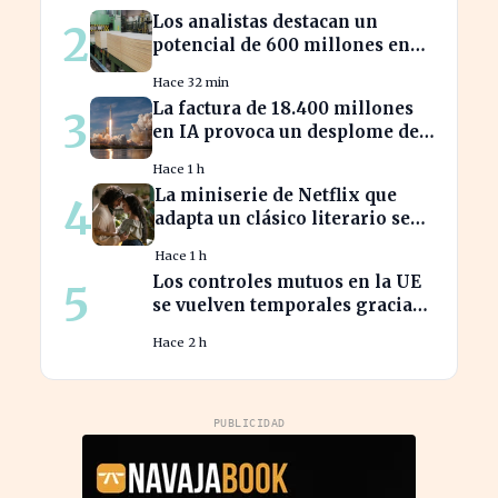
20.000
Los analistas destacan un
2
potencial de 600 millones en
energías renovables por la
Hace 32 min
celulosa
La factura de 18.400 millones
3
en IA provoca un desplome del
10% en SpaceX
Hace 1 h
La miniserie de Netflix que
4
adapta un clásico literario se
estrena hoy, ¡no te la pierdas!
Hace 1 h
Los controles mutuos en la UE
5
se vuelven temporales gracias
a España e Italia
Hace 2 h
PUBLICIDAD