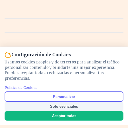
Configuración de Cookies
Usamos cookies propias y de terceros para analizar el tráfico,
personalizar contenido y brindarte una mejor experiencia.
Puedes aceptar todas, rechazarlas o personalizar tus
preferencias.
Política de Cookies
Noticias y análisis de economía, mercados,
Personalizar
inversión y política. Información actualizada
Solo esenciales
para entender lo que mueve tu dinero y tu
país.
Aceptar todas