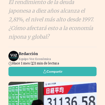
El rendimiento de la deuda
japonesa a diez años alcanza el
2,81%, el nivel más alto desde 1997.
¿Cómo afectará esto a la economía
nipona y global?
Redacción
Equipo Voz Económica
Hace 1 mes
1 min de lectura
Compartir