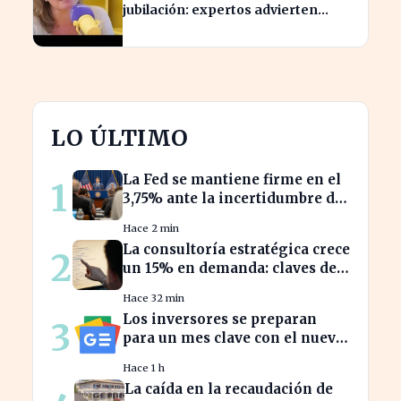
jubilación: expertos advierten
sobre su relevancia tras los 40
LO ÚLTIMO
La Fed se mantiene firme en el
1
3,75% ante la incertidumbre del
repunte energético
Hace 2 min
La consultoría estratégica crece
2
un 15% en demanda: claves del
éxito actual
Hace 32 min
Los inversores se preparan
3
para un mes clave con el nuevo
calendario económico de Yahoo
Hace 1 h
Finanzas
La caída en la recaudación de