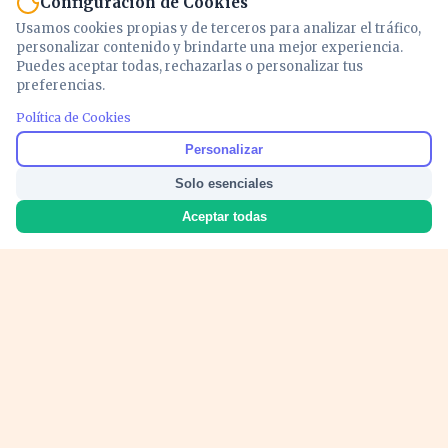
Configuración de Cookies
Usamos cookies propias y de terceros para analizar el tráfico,
personalizar contenido y brindarte una mejor experiencia.
Puedes aceptar todas, rechazarlas o personalizar tus
preferencias.
Política de Cookies
Noticias y análisis de economía, mercados,
Personalizar
inversión y política. Información actualizada
Solo esenciales
para entender lo que mueve tu dinero y tu
país.
Aceptar todas
Nosotros
Cookies
Privacidad
Términos
Política de Contenido
© 2026 VOZECONOMICA. Todos los derechos reservados.