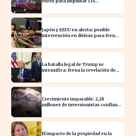
euros para impulsar 134
actuaciones culturales
Japón y EEUU en alerta: posible
intervención en divisas para frenar
la volatilidad
La batalla legal de Trump se
intensifica: frena la revelación de
sus finanzas
Crecimiento imparable: 2,28
millones de inversionistas confían
en fondos fiduciarios de $123,7
billones
El impacto de la propiedad en la