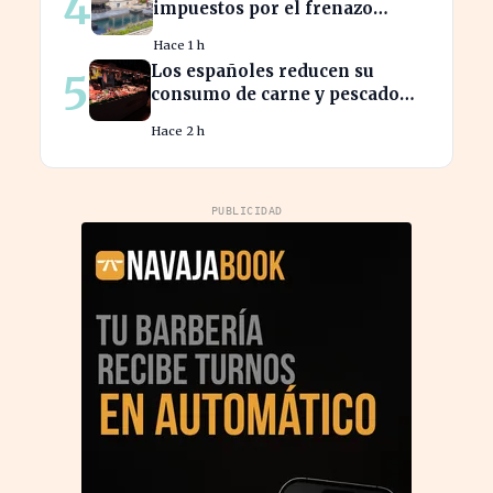
4
impuestos por el frenazo
inmobiliario afecta el
Hace 1 h
presupuesto balear
Los españoles reducen su
5
consumo de carne y pescado
ante el aumento de precios
Hace 2 h
PUBLICIDAD